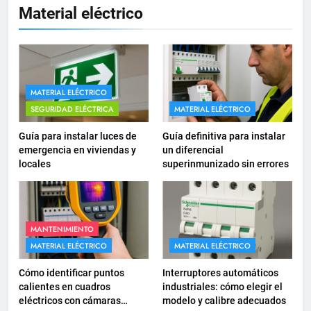
Material eléctrico
Cómo instalar tomas de
corriente para
electrodomésticos empotrados
INSTALACIONES ELÉCTRICAS
16
MATERIAL ELÉCTRICO
¿Qué es el circuito C2 y para qué
SEGURIDAD ELÉCTRICA
MATERIAL ELÉCTRICO
se utiliza según el REBT?
Guía para instalar luces de
Guía definitiva para instalar
INSTALACIONES ELÉCTRICAS
emergencia en viviendas y
un diferencial
locales
superinmunizado sin errores
17
Cómo diseñar un sistema
eléctrico para pequeños
comercios
MANTENIMIENTO
INSTALACIONES ELÉCTRICAS
MATERIAL ELÉCTRICO
MATERIAL ELÉCTRICO
18
Cómo identificar puntos
Interruptores automáticos
Cómo realizar un proyecto de
calientes en cuadros
industriales: cómo elegir el
eléctricos con cámaras
modelo y calibre adecuados
instalación eléctrica en casa.