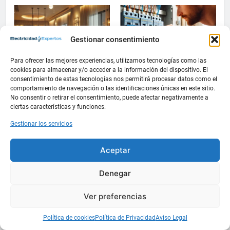
termográficas
INSTALACIONES ELÉCTRICAS
1
Gestionar consentimiento
DOMÓTICA
INSTALACIONES ELÉCTRICAS
Guía práctica para diseñar
MATERIAL ELÉCTRICO
MATERIAL ELÉCTRICO
Para ofrecer las mejores experiencias, utilizamos tecnologías como las
instalaciones eléctricas en
cookies para almacenar y/o acceder a la información del dispositivo. El
Cómo seleccionar la mejor
Cómo instalar un
oficinas
INSTALACIONES ELÉCTRICAS
consentimiento de estas tecnologías nos permitirá procesar datos como el
bombilla inteligente para tu
magnetotérmico doble para
comportamiento de navegación o las identificaciones únicas en este sitio.
hogar
circuitos monofásicos
No consentir o retirar el consentimiento, puede afectar negativamente a
2
ciertas características y funciones.
Cómo calcular la caída de
Gestionar los servicios
tensión en instalaciones
Instalaciones
eléctricas residenciales
INSTALACIONES ELÉCTRICAS
Aceptar
3
Denegar
Guía completa para diseñar
Ver preferencias
instalaciones eléctricas en
oficinas modernas
INSTALACIONES ELÉCTRICAS
Política de cookies
Política de Privacidad
Aviso Legal