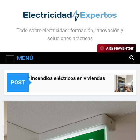
Saltar
al
contenido
Electricidad Expertos
Todo sobre electricidad: formación, innovación y
soluciones prácticas
Alta Newsletter
MENÚ
r incendios eléctricos en viviendas
Guía práct
POST
10 Meses Atr