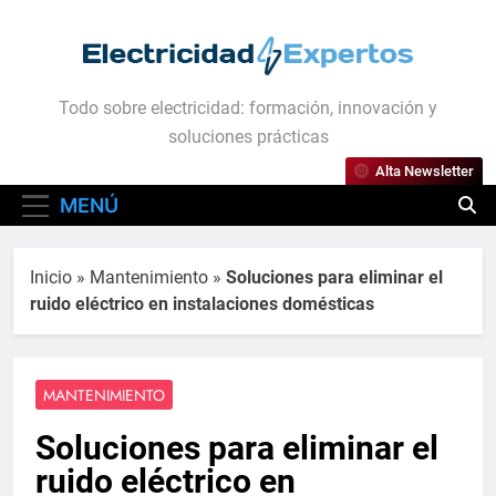
Saltar
al
contenido
Electricidad Expertos
Todo sobre electricidad: formación, innovación y
soluciones prácticas
Alta Newsletter
MENÚ
Inicio
»
Mantenimiento
»
Soluciones para eliminar el
ruido eléctrico en instalaciones domésticas
MANTENIMIENTO
Soluciones para eliminar el
ruido eléctrico en