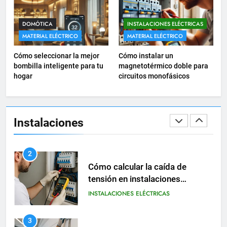
1
DOMÓTICA
INSTALACIONES ELÉCTRICAS
Guía práctica para diseñar
MATERIAL ELÉCTRICO
MATERIAL ELÉCTRICO
instalaciones eléctricas en
Cómo seleccionar la mejor
Cómo instalar un
oficinas
INSTALACIONES ELÉCTRICAS
bombilla inteligente para tu
magnetotérmico doble para
hogar
circuitos monofásicos
2
Cómo calcular la caída de
tensión en instalaciones
Instalaciones
eléctricas residenciales
INSTALACIONES ELÉCTRICAS
3
Guía completa para diseñar
instalaciones eléctricas en
oficinas modernas
INSTALACIONES ELÉCTRICAS
4