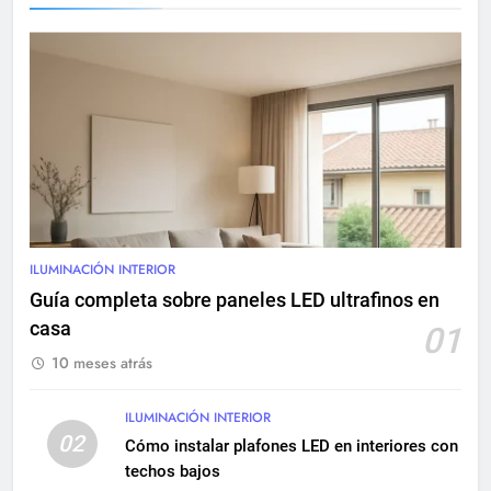
INSTALACIONES ELÉCTRICAS
8
Sistemas eléctricos para
centros comerciales: diseño y
mantenimiento
INSTALACIONES ELÉCTRICAS
9
Renovación eléctrica en
edificios históricos: guía
ILUMINACIÓN INTERIOR
completa
INSTALACIONES ELÉCTRICAS
Guía completa sobre paneles LED ultrafinos en
MANTENIMIENTO
casa
01
10 meses atrás
10
Cómo realizar una instalación
eléctrica empotrada en
ILUMINACIÓN INTERIOR
02
viviendas
Cómo instalar plafones LED en interiores con
INSTALACIONES ELÉCTRICAS
techos bajos