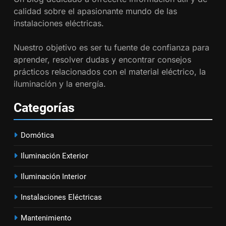
calidad sobre el apasionante mundo de las
18
instalaciones eléctricas.
Cómo realizar un proyecto de
Nuestro objetivo es ser tu fuente de confianza para
instalación eléctrica en casa.
aprender, resolver dudas y encontrar consejos
INSTALACIONES ELÉCTRICAS
prácticos relacionados con el material eléctrico, la
iluminación y la energía.
1
Guía práctica para diseñar
Categorías
instalaciones eléctricas en
oficinas
INSTALACIONES ELÉCTRICAS
Domótica
2
Iluminación Exterior
Cómo calcular la caída de
Iluminación Interior
tensión en instalaciones
eléctricas residenciales
INSTALACIONES ELÉCTRICAS
Instalaciones Eléctricas
Mantenimiento
3