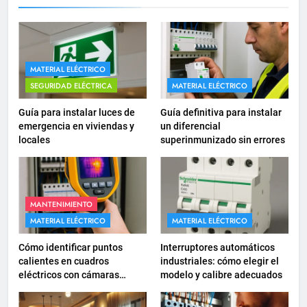
corriente para
electrodomésticos empotrados
INSTALACIONES ELÉCTRICAS
16
MATERIAL ELÉCTRICO
¿Qué es el circuito C2 y para qué
SEGURIDAD ELÉCTRICA
MATERIAL ELÉCTRICO
se utiliza según el REBT?
Guía para instalar luces de
Guía definitiva para instalar
INSTALACIONES ELÉCTRICAS
emergencia en viviendas y
un diferencial
locales
superinmunizado sin errores
17
Cómo diseñar un sistema
eléctrico para pequeños
comercios
MANTENIMIENTO
INSTALACIONES ELÉCTRICAS
MATERIAL ELÉCTRICO
MATERIAL ELÉCTRICO
18
Cómo identificar puntos
Interruptores automáticos
Cómo realizar un proyecto de
calientes en cuadros
industriales: cómo elegir el
eléctricos con cámaras
modelo y calibre adecuados
instalación eléctrica en casa.
termográficas
INSTALACIONES ELÉCTRICAS