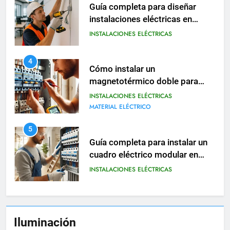
Cómo instalar un
magnetotérmico doble para
circuitos monofásicos
INSTALACIONES ELÉCTRICAS
MATERIAL ELÉCTRICO
5
Guía completa para instalar un
cuadro eléctrico modular en
viviendas
INSTALACIONES ELÉCTRICAS
6
Cómo realizar una instalación
eléctrica provisional en obras o
reformas
INSTALACIONES ELÉCTRICAS
7
Tipos de contactores eléctricos
Iluminación
y cómo se utilizan en viviendas