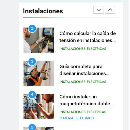
Guía práctica para diseñar
instalaciones eléctricas en
Instalaciones
oficinas
INSTALACIONES ELÉCTRICAS
2
Cómo calcular la caída de
tensión en instalaciones
eléctricas residenciales
INSTALACIONES ELÉCTRICAS
3
Guía completa para
diseñar instalaciones
eléctricas en oficinas
INSTALACIONES ELÉCTRICAS
modernas
4
Cómo instalar un
magnetotérmico doble
para circuitos
INSTALACIONES ELÉCTRICAS
monofásicos
MATERIAL ELÉCTRICO
5