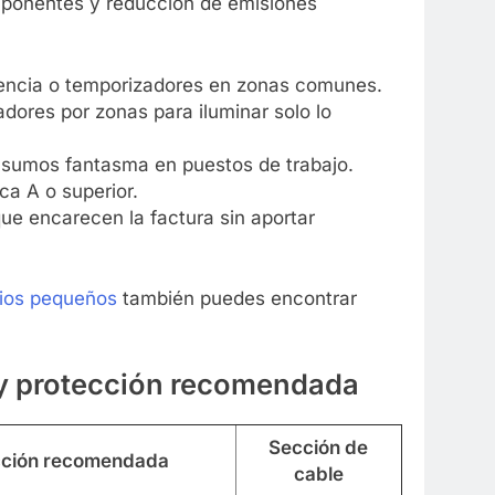
mponentes y reducción de emisiones
encia o temporizadores en zonas comunes.
L ELÉCTRICO
DOMÓTICA
adores por zonas para iluminar solo lo
tectores de humo y
Cómo instalar cámaras con
nsumos fantasma en puestos de trabajo.
eguridad en casa
reconocimiento facial en siste
ca A o superior.
domóticos
ue encarecen la factura sin aportar
10 Meses Atrás
cios pequeños
también puedes encontrar
 y protección recomendada
Sección de
cción recomendada
cable