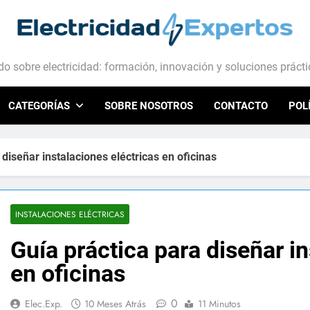
ctricidad Expertos
o sobre electricidad: formación, innovación y soluciones práct
CATEGORÍAS
SOBRE NOSOTROS
CONTACTO
POL
 diseñar instalaciones eléctricas en oficinas
INSTALACIONES ELÉCTRICAS
Guía práctica para diseñar in
en oficinas
0
Elec.Exp.
10 Meses Atrás
11 Minutos