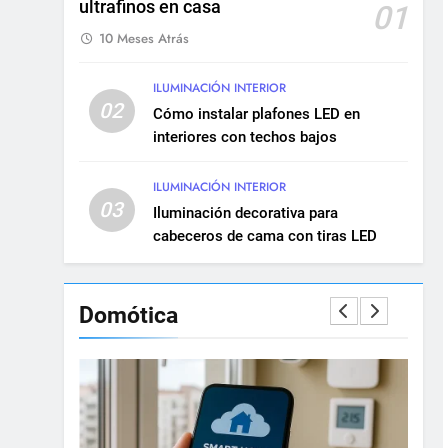
ultrafinos en casa
Renovación eléctrica en
01
edificios históricos: guía
10 Meses Atrás
completa
INSTALACIONES ELÉCTRICAS
MANTENIMIENTO
ILUMINACIÓN INTERIOR
02
10
Cómo instalar plafones LED en
Cómo realizar una
interiores con techos bajos
instalación eléctrica
empotrada en viviendas
INSTALACIONES ELÉCTRICAS
ILUMINACIÓN INTERIOR
03
Iluminación decorativa para
11
cabeceros de cama con tiras LED
Qué hacer si una
instalación eléctrica tiene
baja potencia
INSTALACIONES ELÉCTRICAS
Domótica
12
Diferencias entre circuitos
de fuerza y circuitos de
alumbrado
INSTALACIONES ELÉCTRICAS