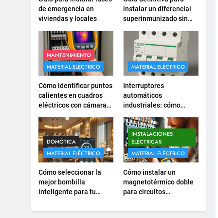
corriente para
de emergencia en
instalar un diferencial
viviendas y locales
superinmunizado sin
electrodomésticos
INSTALACIONES ELÉCTRICAS
errores
empotrados
16
¿Qué es el circuito C2 y
MANTENIMIENTO
para qué se utiliza según
MATERIAL ELÉCTRICO
MATERIAL ELÉCTRICO
el REBT?
INSTALACIONES ELÉCTRICAS
Cómo identificar puntos
Interruptores
calientes en cuadros
automáticos
17
eléctricos con cámaras
industriales: cómo
Cómo diseñar un sistema
termográficas
elegir el modelo y
eléctrico para pequeños
calibre adecuados
comercios
INSTALACIONES ELÉCTRICAS
INSTALACIONES
DOMÓTICA
ELÉCTRICAS
MATERIAL ELÉCTRICO
MATERIAL ELÉCTRICO
18
Cómo realizar un proyecto
Cómo seleccionar la
Cómo instalar un
de instalación eléctrica en
mejor bombilla
magnetotérmico doble
casa.
INSTALACIONES ELÉCTRICAS
inteligente para tu
para circuitos
hogar
monofásicos
1