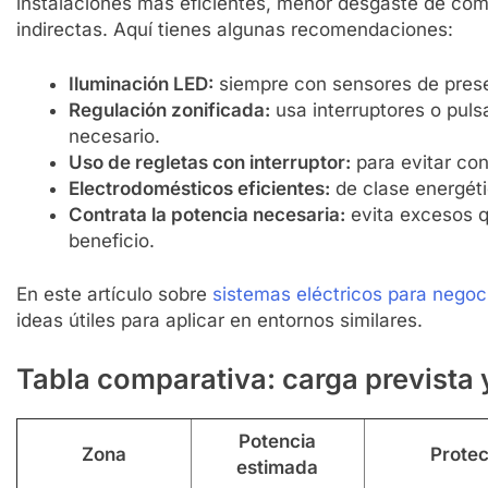
instalaciones más eficientes, menor desgaste de co
indirectas. Aquí tienes algunas recomendaciones:
Iluminación LED:
siempre con sensores de pres
MÓTICA
MATERIAL ELÉCTRICO
DOMÓTICA
MATERIA
Regulación zonificada:
usa interruptores o puls
necesario.
 seleccionar la mejor bombilla
Instalación de de
Uso de regletas con interruptor:
para evitar co
ligente para tu hogar
CO inteligentes: s
Electrodomésticos eficientes:
de clase energéti
Meses Atrás
10 Meses Atrás
Contrata la potencia necesaria:
evita excesos q
beneficio.
En este artículo sobre
sistemas eléctricos para nego
ideas útiles para aplicar en entornos similares.
Tabla comparativa: carga prevista
Potencia
Zona
Prote
estimada