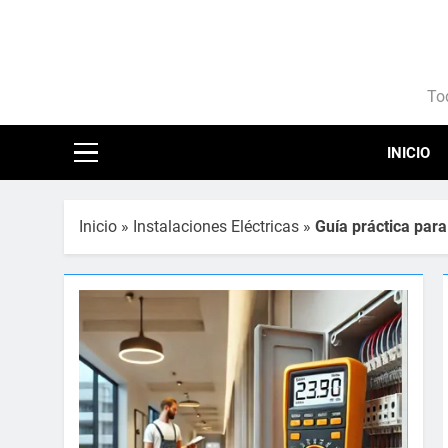
Saltar
al
contenido
Ele
Tod
INICIO
Inicio
»
Instalaciones Eléctricas
»
Guía práctica para