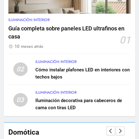
9
Renovación eléctrica en
edificios históricos: guía
ILUMINACIÓN INTERIOR
completa
INSTALACIONES ELÉCTRICAS
Guía completa sobre paneles LED ultrafinos en
MANTENIMIENTO
casa
01
10 meses atrás
10
Cómo realizar una instalación
eléctrica empotrada en
ILUMINACIÓN INTERIOR
02
viviendas
Cómo instalar plafones LED en interiores con
INSTALACIONES ELÉCTRICAS
techos bajos
11
ILUMINACIÓN INTERIOR
Qué hacer si una instalación
03
Iluminación decorativa para cabeceros de
eléctrica tiene baja potencia
cama con tiras LED
INSTALACIONES ELÉCTRICAS
12
Domótica
Diferencias entre circuitos de