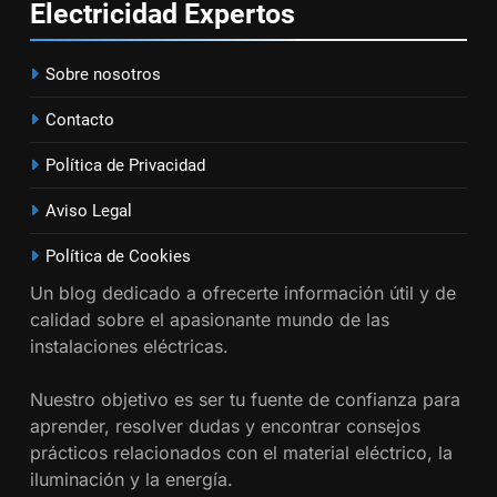
Electricidad
Expertos
16
Sobre nosotros
¿Qué es el circuito C2 y para qué
se utiliza según el REBT?
Contacto
INSTALACIONES ELÉCTRICAS
Política de Privacidad
17
Aviso Legal
Cómo diseñar un sistema
eléctrico para pequeños
Política de Cookies
comercios
INSTALACIONES ELÉCTRICAS
Un blog dedicado a ofrecerte información útil y de
calidad sobre el apasionante mundo de las
18
instalaciones eléctricas.
Cómo realizar un proyecto de
Nuestro objetivo es ser tu fuente de confianza para
instalación eléctrica en casa.
aprender, resolver dudas y encontrar consejos
INSTALACIONES ELÉCTRICAS
prácticos relacionados con el material eléctrico, la
iluminación y la energía.
1