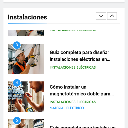
Cómo calcular la caída de
tensión en instalaciones
Instalaciones
eléctricas residenciales
INSTALACIONES ELÉCTRICAS
3
Guía completa para diseñar
instalaciones eléctricas en
oficinas modernas
INSTALACIONES ELÉCTRICAS
4
Cómo instalar un
magnetotérmico doble para
circuitos monofásicos
INSTALACIONES ELÉCTRICAS
MATERIAL ELÉCTRICO
5
Guía completa para instalar un
cuadro eléctrico modular en