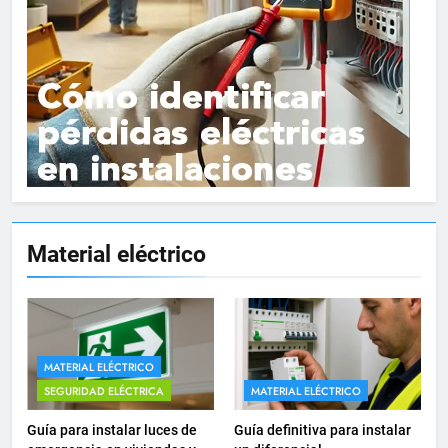
15
Material eléctrico
Cómo instalar tomas de
corriente para
electrodomésticos empotrados
INSTALACIONES ELÉCTRICAS
16
MATERIAL ELÉCTRICO
¿Qué es el circuito C2 y para qué
SEGURIDAD ELÉCTRICA
MATERIAL ELÉCTRICO
se utiliza según el REBT?
Guía para instalar luces de
Guía definitiva para instalar
INSTALACIONES ELÉCTRICAS