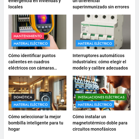
emergencia en viviendas y
un diferencial
locales
superinmunizado sin errores
17
Cómo diseñar un sistema
eléctrico para pequeños
comercios
MANTENIMIENTO
INSTALACIONES ELÉCTRICAS
MATERIAL ELÉCTRICO
MATERIAL ELÉCTRICO
18
Cómo identificar puntos
Interruptores automáticos
Cómo realizar un proyecto de
calientes en cuadros
industriales: cómo elegir el
eléctricos con cámaras
modelo y calibre adecuados
instalación eléctrica en casa.
termográficas
INSTALACIONES ELÉCTRICAS
1
DOMÓTICA
INSTALACIONES ELÉCTRICAS
Guía práctica para diseñar
MATERIAL ELÉCTRICO
MATERIAL ELÉCTRICO
instalaciones eléctricas en
Cómo seleccionar la mejor
Cómo instalar un
oficinas
INSTALACIONES ELÉCTRICAS
bombilla inteligente para tu
magnetotérmico doble para
hogar
circuitos monofásicos
2