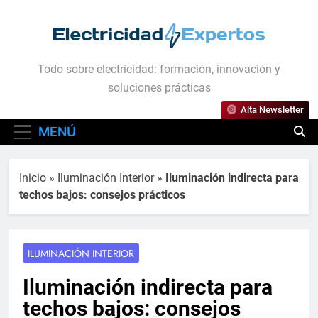
Saltar
al
contenido
Electricidad Expertos
Todo sobre electricidad: formación, innovación y
soluciones prácticas
Alta Newsletter
MENÚ
Inicio
»
Iluminación Interior
»
Iluminación indirecta para
techos bajos: consejos prácticos
ILUMINACIÓN INTERIOR
Iluminación indirecta para
techos bajos: consejos