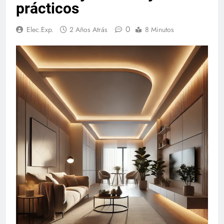
prácticos
0
Elec.Exp.
2 Años Atrás
8 Minutos