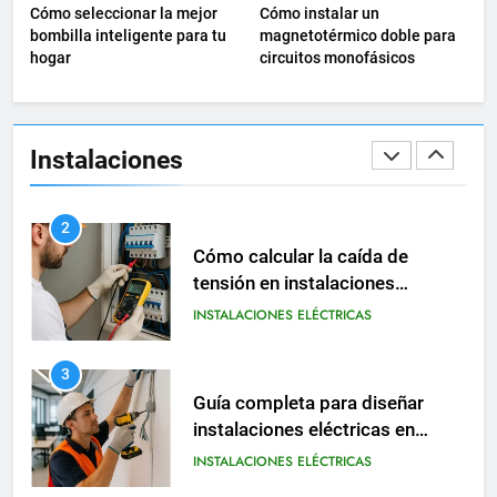
Guía práctica para diseñar
Cómo seleccionar la mejor
Cómo instalar un
instalaciones eléctricas en
bombilla inteligente para tu
magnetotérmico doble para
oficinas
hogar
circuitos monofásicos
INSTALACIONES ELÉCTRICAS
2
Cómo calcular la caída de
Instalaciones
tensión en instalaciones
eléctricas residenciales
INSTALACIONES ELÉCTRICAS
3
Guía completa para diseñar
instalaciones eléctricas en
oficinas modernas
INSTALACIONES ELÉCTRICAS
4
Cómo instalar un
magnetotérmico doble para
circuitos monofásicos
INSTALACIONES ELÉCTRICAS