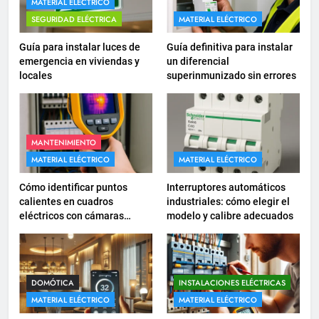
MATERIAL ELÉCTRICO
SEGURIDAD ELÉCTRICA
MATERIAL ELÉCTRICO
16
¿Qué es el circuito C2 y para qué
Guía para instalar luces de
Guía definitiva para instalar
se utiliza según el REBT?
emergencia en viviendas y
un diferencial
locales
superinmunizado sin errores
INSTALACIONES ELÉCTRICAS
17
Cómo diseñar un sistema
MANTENIMIENTO
eléctrico para pequeños
MATERIAL ELÉCTRICO
MATERIAL ELÉCTRICO
comercios
INSTALACIONES ELÉCTRICAS
Cómo identificar puntos
Interruptores automáticos
calientes en cuadros
industriales: cómo elegir el
18
eléctricos con cámaras
modelo y calibre adecuados
Cómo realizar un proyecto de
termográficas
instalación eléctrica en casa.
INSTALACIONES ELÉCTRICAS
DOMÓTICA
INSTALACIONES ELÉCTRICAS
MATERIAL ELÉCTRICO
MATERIAL ELÉCTRICO
1