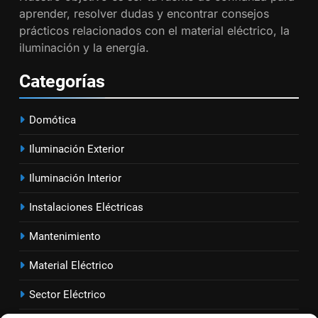
Cómo realizar un proyecto de
aprender, resolver dudas y encontrar consejos
instalación eléctrica en casa.
prácticos relacionados con el material eléctrico, la
INSTALACIONES ELÉCTRICAS
iluminación y la energía.
Categorías
1
Guía práctica para diseñar
instalaciones eléctricas en
Domótica
oficinas
INSTALACIONES ELÉCTRICAS
Iluminación Exterior
2
Iluminación Interior
Cómo calcular la caída de
Instalaciones Eléctricas
tensión en instalaciones
eléctricas residenciales
INSTALACIONES ELÉCTRICAS
Mantenimiento
Material Eléctrico
3
Guía completa para diseñar
Sector Eléct
rico
instalaciones eléctricas en