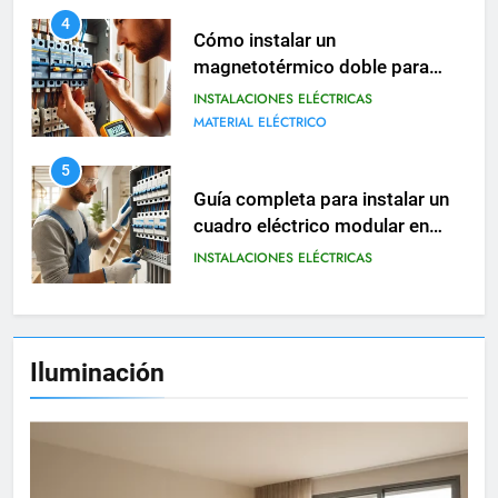
MATERIAL ELÉCTRICO
5
Guía completa para instalar un
cuadro eléctrico modular en
viviendas
INSTALACIONES ELÉCTRICAS
6
Cómo realizar una instalación
eléctrica provisional en obras o
reformas
INSTALACIONES ELÉCTRICAS
7
Iluminación
Tipos de contactores eléctricos
y cómo se utilizan en viviendas
INSTALACIONES ELÉCTRICAS