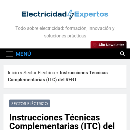
Saltar
al
contenido
Electricidad Expertos
Todo sobre electricidad: formación, innovación y
soluciones prácticas
Alta Newsletter
MENÚ
Inicio
»
Sector Eléctrico
»
Instrucciones Técnicas
Complementarias (ITC) del REBT
SECTOR ELÉCTRICO
Instrucciones Técnicas
Complementarias (ITC) del