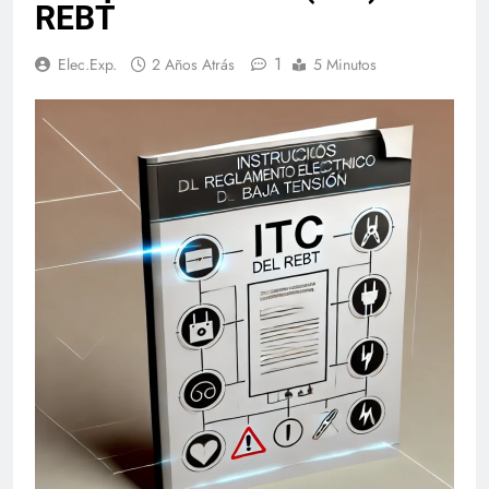
REBT
1
Elec.Exp.
2 Años Atrás
5 Minutos