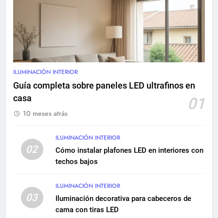
8
Sistemas eléctricos para
centros comerciales: diseño y
mantenimiento
INSTALACIONES ELÉCTRICAS
9
ILUMINACIÓN INTERIOR
Renovación eléctrica en
Guía completa sobre paneles LED ultrafinos en
edificios históricos: guía
completa
casa
01
INSTALACIONES ELÉCTRICAS
MANTENIMIENTO
10 meses atrás
10
ILUMINACIÓN INTERIOR
Cómo realizar una instalación
02
Cómo instalar plafones LED en interiores con
eléctrica empotrada en
techos bajos
viviendas
INSTALACIONES ELÉCTRICAS
ILUMINACIÓN INTERIOR
11
03
Iluminación decorativa para cabeceros de
Qué hacer si una instalación
cama con tiras LED