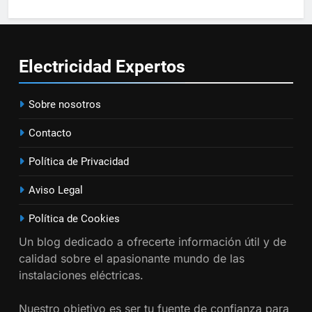
15
Cómo instalar tomas de
corriente para
Electricidad
Expertos
electrodomésticos empotrados
INSTALACIONES ELÉCTRICAS
Sobre nosotros
16
¿Qué es el circuito C2 y para qué
Contacto
se utiliza según el REBT?
Política de Privacidad
INSTALACIONES ELÉCTRICAS
Aviso Legal
17
Política de Cookies
Cómo diseñar un sistema
Un blog dedicado a ofrecerte información útil y de
eléctrico para pequeños
calidad sobre el apasionante mundo de las
comercios
INSTALACIONES ELÉCTRICAS
instalaciones eléctricas.
18
Nuestro objetivo es ser tu fuente de confianza para