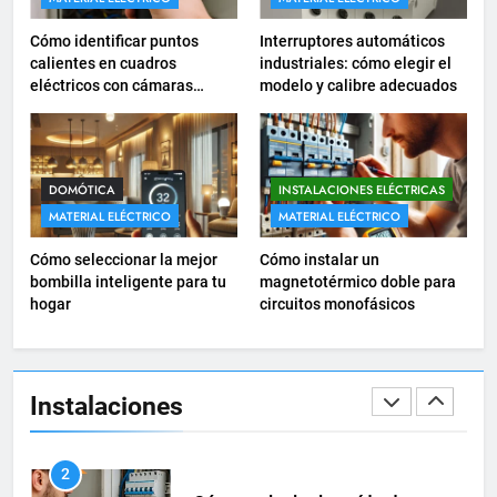
18
Cómo identificar puntos
Interruptores automáticos
Cómo realizar un proyecto de
calientes en cuadros
industriales: cómo elegir el
eléctricos con cámaras
modelo y calibre adecuados
instalación eléctrica en casa.
termográficas
INSTALACIONES ELÉCTRICAS
1
DOMÓTICA
INSTALACIONES ELÉCTRICAS
Guía práctica para diseñar
MATERIAL ELÉCTRICO
MATERIAL ELÉCTRICO
instalaciones eléctricas en
Cómo seleccionar la mejor
Cómo instalar un
oficinas
INSTALACIONES ELÉCTRICAS
bombilla inteligente para tu
magnetotérmico doble para
hogar
circuitos monofásicos
2
Cómo calcular la caída de
tensión en instalaciones
Instalaciones
eléctricas residenciales
INSTALACIONES ELÉCTRICAS
3