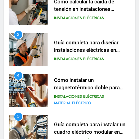
Guía completa para diseñar
instalaciones eléctricas en
oficinas modernas
INSTALACIONES ELÉCTRICAS
4
Cómo instalar un
magnetotérmico doble para
circuitos monofásicos
INSTALACIONES ELÉCTRICAS
MATERIAL ELÉCTRICO
5
Guía completa para instalar un
cuadro eléctrico modular en
viviendas
INSTALACIONES ELÉCTRICAS
6
Cómo realizar una instalación
eléctrica provisional en obras o