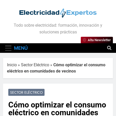
Saltar
al
contenido
Electricidad Expertos
Todo sobre electricidad: formación, innovación y
soluciones prácticas
Alta Newsletter
MENÚ
Inicio
»
Sector Eléctrico
»
Cómo optimizar el consumo
eléctrico en comunidades de vecinos
SECTOR ELÉCTRICO
Cómo optimizar el consumo
eléctrico en comunidades