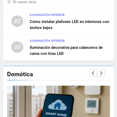
10 meses atrás
10
Cómo realizar una instalación
eléctrica empotrada en
ILUMINACIÓN INTERIOR
02
viviendas
Cómo instalar plafones LED en interiores con
INSTALACIONES ELÉCTRICAS
techos bajos
11
ILUMINACIÓN INTERIOR
Qué hacer si una instalación
03
Iluminación decorativa para cabeceros de
eléctrica tiene baja potencia
cama con tiras LED
INSTALACIONES ELÉCTRICAS
12
Domótica
Diferencias entre circuitos de
fuerza y circuitos de alumbrado
INSTALACIONES ELÉCTRICAS
13
Instalaciones eléctricas en