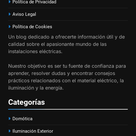
Política de Privacidad
17
Aviso Legal
Cómo diseñar un sistema
eléctrico para pequeños
Política de Cookies
comercios
INSTALACIONES ELÉCTRICAS
Un blog dedicado a ofrecerte información útil y de
calidad sobre el apasionante mundo de las
18
instalaciones eléctricas.
Cómo realizar un proyecto de
Nuestro objetivo es ser tu fuente de confianza para
instalación eléctrica en casa.
aprender, resolver dudas y encontrar consejos
INSTALACIONES ELÉCTRICAS
prácticos relacionados con el material eléctrico, la
iluminación y la energía.
1
Guía práctica para diseñar
Categorías
instalaciones eléctricas en
oficinas
INSTALACIONES ELÉCTRICAS
Domótica
2
Iluminación Exterior