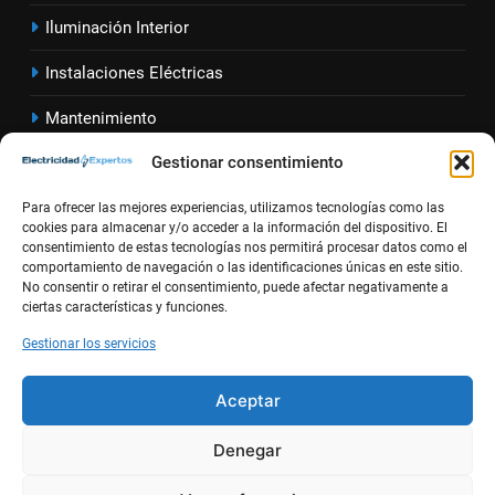
Cómo calcular la caída de
Iluminación Interior
tensión en instalaciones
eléctricas residenciales
INSTALACIONES ELÉCTRICAS
Instalaciones Eléctricas
Mantenimiento
3
Guía completa para diseñar
Gestionar consentimiento
Material Eléctrico
instalaciones eléctricas en
oficinas modernas
Sector Eléct
rico
Para ofrecer las mejores experiencias, utilizamos tecnologías como las
INSTALACIONES ELÉCTRICAS
cookies para almacenar y/o acceder a la información del dispositivo. El
consentimiento de estas tecnologías nos permitirá procesar datos como el
Seguridad Eléctrica
comportamiento de navegación o las identificaciones únicas en este sitio.
4
No consentir o retirar el consentimiento, puede afectar negativamente a
Cómo instalar un
Solar y Renovables
ciertas características y funciones.
magnetotérmico doble para
circuitos monofásicos
Alta
Newsletter
Gestionar los servicios
INSTALACIONES ELÉCTRICAS
MATERIAL ELÉCTRICO
Aceptar
5
Guía completa para instalar un
Denegar
cuadro eléctrico modular en