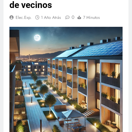
de vecinos
0
Elec.Exp.
1 Año Atrás
7 Minutos