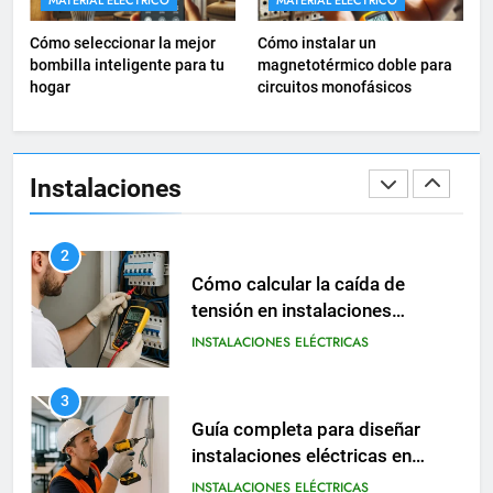
MATERIAL ELÉCTRICO
MATERIAL ELÉCTRICO
Guía práctica para diseñar
instalaciones eléctricas en
Cómo seleccionar la mejor
Cómo instalar un
oficinas
bombilla inteligente para tu
magnetotérmico doble para
INSTALACIONES ELÉCTRICAS
hogar
circuitos monofásicos
2
Cómo calcular la caída de
tensión en instalaciones
Instalaciones
eléctricas residenciales
INSTALACIONES ELÉCTRICAS
3
Guía completa para diseñar
instalaciones eléctricas en
oficinas modernas
INSTALACIONES ELÉCTRICAS
4
Cómo instalar un
magnetotérmico doble para
circuitos monofásicos
INSTALACIONES ELÉCTRICAS