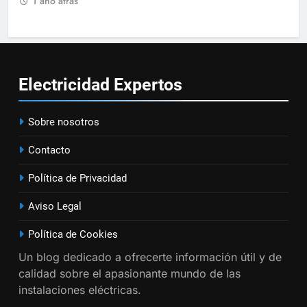
1 año atrás
15
Cómo instalar tomas de
corriente para
electrodomésticos empotrados
Electricidad
Expertos
INSTALACIONES ELÉCTRICAS
16
Sobre nosotros
¿Qué es el circuito C2 y para qué
Contacto
se utiliza según el REBT?
INSTALACIONES ELÉCTRICAS
Política de Privacidad
Aviso Legal
17
Cómo diseñar un sistema
Política de Cookies
eléctrico para pequeños
Un blog dedicado a ofrecerte información útil y de
comercios
INSTALACIONES ELÉCTRICAS
calidad sobre el apasionante mundo de las
instalaciones eléctricas.
18