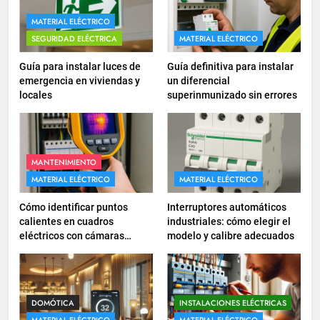
MATERIAL ELÉCTRICO
16
SEGURIDAD ELÉCTRICA
MATERIAL ELÉCTRICO
¿Qué es el circuito C2 y para qué
se utiliza según el REBT?
Guía para instalar luces de
Guía definitiva para instalar
emergencia en viviendas y
un diferencial
INSTALACIONES ELÉCTRICAS
locales
superinmunizado sin errores
17
Cómo diseñar un sistema
eléctrico para pequeños
MANTENIMIENTO
comercios
INSTALACIONES ELÉCTRICAS
MATERIAL ELÉCTRICO
MATERIAL ELÉCTRICO
Cómo identificar puntos
Interruptores automáticos
18
calientes en cuadros
industriales: cómo elegir el
Cómo realizar un proyecto de
eléctricos con cámaras
modelo y calibre adecuados
instalación eléctrica en casa.
termográficas
INSTALACIONES ELÉCTRICAS
DOMÓTICA
INSTALACIONES ELÉCTRICAS
1