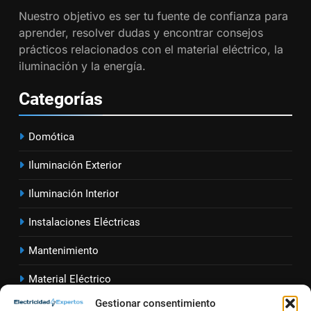
Cómo realizar un proyecto de
Nuestro objetivo es ser tu fuente de confianza para
instalación eléctrica en casa.
aprender, resolver dudas y encontrar consejos
INSTALACIONES ELÉCTRICAS
prácticos relacionados con el material eléctrico, la
iluminación y la energía.
1
Categorías
Guía práctica para diseñar
instalaciones eléctricas en
oficinas
Domótica
INSTALACIONES ELÉCTRICAS
Iluminación Exterior
2
Cómo calcular la caída de
Iluminación Interior
tensión en instalaciones
Instalaciones Eléctricas
eléctricas residenciales
INSTALACIONES ELÉCTRICAS
Mantenimiento
3
Material Eléctrico
Guía completa para diseñar
instalaciones eléctricas en
Gestionar consentimiento
Sector Eléct
rico