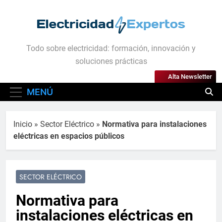
Saltar
al
contenido
Electricidad Expertos
Todo sobre electricidad: formación, innovación y
soluciones prácticas
Alta Newsletter
MENÚ
Inicio
»
Sector Eléctrico
»
Normativa para instalaciones
eléctricas en espacios públicos
SECTOR ELÉCTRICO
Normativa para
instalaciones eléctricas en