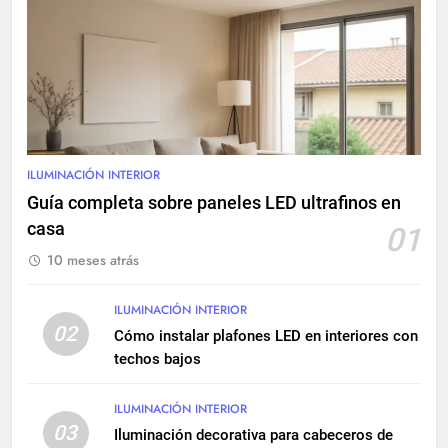
8
Sistemas eléctricos para
centros comerciales: diseño y
mantenimiento
INSTALACIONES ELÉCTRICAS
9
Renovación eléctrica en
ILUMINACIÓN INTERIOR
edificios históricos: guía
Guía completa sobre paneles LED ultrafinos en
completa
INSTALACIONES ELÉCTRICAS
casa
01
MANTENIMIENTO
10 meses atrás
10
Cómo realizar una instalación
ILUMINACIÓN INTERIOR
eléctrica empotrada en
02
Cómo instalar plafones LED en interiores con
viviendas
INSTALACIONES ELÉCTRICAS
techos bajos
11
ILUMINACIÓN INTERIOR
03
Qué hacer si una instalación
Iluminación decorativa para cabeceros de