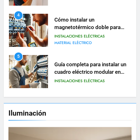
MATERIAL ELÉCTRICO
5
Guía completa para instalar un
cuadro eléctrico modular en
viviendas
INSTALACIONES ELÉCTRICAS
6
Cómo realizar una instalación
eléctrica provisional en obras o
reformas
INSTALACIONES ELÉCTRICAS
7
Tipos de contactores eléctricos
Iluminación
y cómo se utilizan en viviendas
INSTALACIONES ELÉCTRICAS