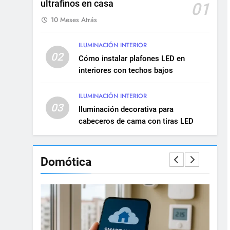
ultrafinos en casa
Renovación eléctrica en
01
edificios históricos: guía
10 Meses Atrás
completa
INSTALACIONES ELÉCTRICAS
MANTENIMIENTO
ILUMINACIÓN INTERIOR
02
10
Cómo instalar plafones LED en
Cómo realizar una
interiores con techos bajos
instalación eléctrica
empotrada en viviendas
INSTALACIONES ELÉCTRICAS
ILUMINACIÓN INTERIOR
03
Iluminación decorativa para
11
cabeceros de cama con tiras LED
Qué hacer si una
instalación eléctrica tiene
baja potencia
INSTALACIONES ELÉCTRICAS
Domótica
12
Diferencias entre circuitos
de fuerza y circuitos de
alumbrado
INSTALACIONES ELÉCTRICAS