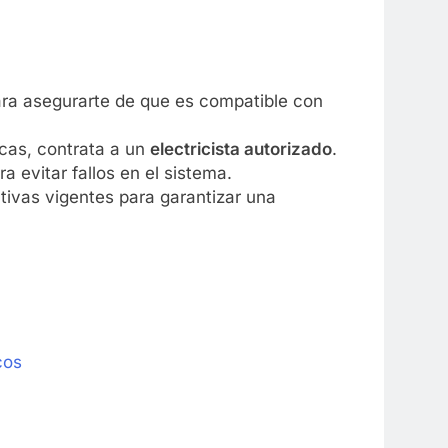
L ELÉCTRICO
DOMÓTICA
ara asegurarte de que es compatible con
tectores de humo y
Cómo instalar cámaras con
icas, contrata a un
electricista autorizado
.
eguridad en casa
reconocimiento facial en siste
a evitar fallos en el sistema.
domóticos
ativas vigentes para garantizar una
1 Año Atrás
cos