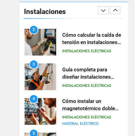
Guía práctica para diseñar
instalaciones eléctricas en
Instalaciones
oficinas
INSTALACIONES ELÉCTRICAS
2
Cómo calcular la caída de
tensión en instalaciones
eléctricas residenciales
INSTALACIONES ELÉCTRICAS
3
Guía completa para
diseñar instalaciones
eléctricas en oficinas
INSTALACIONES ELÉCTRICAS
modernas
4
Cómo instalar un
magnetotérmico doble
para circuitos
INSTALACIONES ELÉCTRICAS
monofásicos
MATERIAL ELÉCTRICO
5