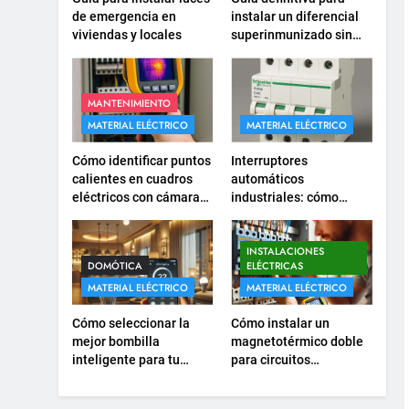
corriente para
de emergencia en
instalar un diferencial
viviendas y locales
superinmunizado sin
electrodomésticos
INSTALACIONES ELÉCTRICAS
errores
empotrados
16
¿Qué es el circuito C2 y
MANTENIMIENTO
para qué se utiliza según
MATERIAL ELÉCTRICO
MATERIAL ELÉCTRICO
el REBT?
INSTALACIONES ELÉCTRICAS
Cómo identificar puntos
Interruptores
calientes en cuadros
automáticos
17
eléctricos con cámaras
industriales: cómo
Cómo diseñar un sistema
termográficas
elegir el modelo y
eléctrico para pequeños
calibre adecuados
comercios
INSTALACIONES ELÉCTRICAS
INSTALACIONES
DOMÓTICA
ELÉCTRICAS
MATERIAL ELÉCTRICO
MATERIAL ELÉCTRICO
18
Cómo realizar un proyecto
Cómo seleccionar la
Cómo instalar un
de instalación eléctrica en
mejor bombilla
magnetotérmico doble
casa.
INSTALACIONES ELÉCTRICAS
inteligente para tu
para circuitos
hogar
monofásicos
1