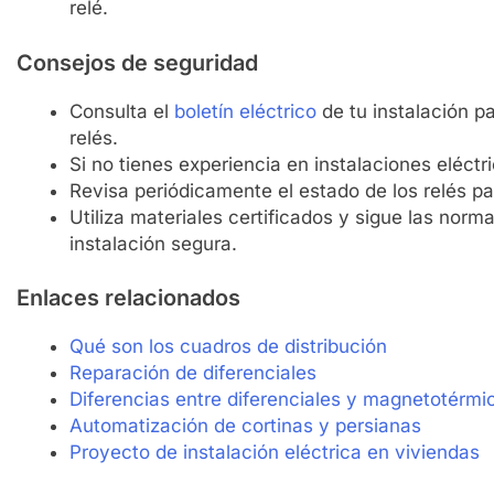
relé.
Consejos de seguridad
MÓTICA
MATERIAL ELÉCTRICO
DOMÓTICA
MATERIA
Consulta el
boletín eléctrico
de tu instalación p
relés.
 seleccionar la mejor bombilla
Instalación de de
Si no tienes experiencia en instalaciones eléctr
ligente para tu hogar
CO inteligentes: s
Revisa periódicamente el estado de los relés par
ño Atrás
1 Año Atrás
Utiliza materiales certificados y sigue las norm
instalación segura.
Enlaces relacionados
Qué son los cuadros de distribución
Reparación de diferenciales
Diferencias entre diferenciales y magnetotérmi
Automatización de cortinas y persianas
Proyecto de instalación eléctrica en viviendas