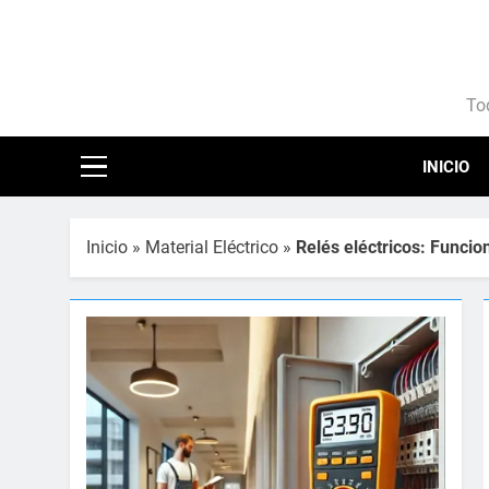
Saltar
al
contenido
Ele
Tod
INICIO
Inicio
»
Material Eléctrico
»
Relés eléctricos: Funcio