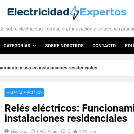
ctricidad Expertos
o sobre electricidad: formación, innovación y soluciones práct
CATEGORÍAS
SOBRE NOSOTROS
CONTACTO
POL
namiento y uso en instalaciones residenciales
MATERIAL ELÉCTRICO
Relés eléctricos: Funcionam
instalaciones residenciales
0
Elec.Exp.
1 Año Atrás
6 Minutos