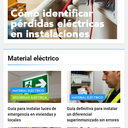
15
Material eléctrico
Cómo instalar tomas de
corriente para
electrodomésticos empotrados
INSTALACIONES ELÉCTRICAS
16
MATERIAL ELÉCTRICO
¿Qué es el circuito C2 y para qué
SEGURIDAD ELÉCTRICA
MATERIAL ELÉCTRICO
se utiliza según el REBT?
Guía para instalar luces de
Guía definitiva para instalar
INSTALACIONES ELÉCTRICAS
emergencia en viviendas y
un diferencial
locales
superinmunizado sin errores
17