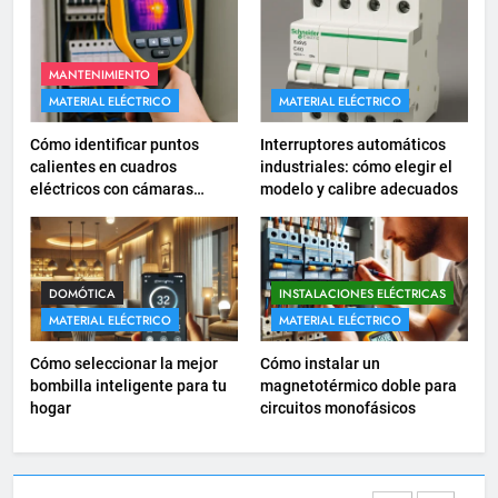
Cómo diseñar un sistema
eléctrico para pequeños
comercios
MANTENIMIENTO
INSTALACIONES ELÉCTRICAS
MATERIAL ELÉCTRICO
MATERIAL ELÉCTRICO
18
Cómo identificar puntos
Interruptores automáticos
Cómo realizar un proyecto de
calientes en cuadros
industriales: cómo elegir el
eléctricos con cámaras
modelo y calibre adecuados
instalación eléctrica en casa.
termográficas
INSTALACIONES ELÉCTRICAS
1
DOMÓTICA
INSTALACIONES ELÉCTRICAS
Guía práctica para diseñar
MATERIAL ELÉCTRICO
MATERIAL ELÉCTRICO
instalaciones eléctricas en
Cómo seleccionar la mejor
Cómo instalar un
oficinas
INSTALACIONES ELÉCTRICAS
bombilla inteligente para tu
magnetotérmico doble para
hogar
circuitos monofásicos
2
Cómo calcular la caída de
tensión en instalaciones