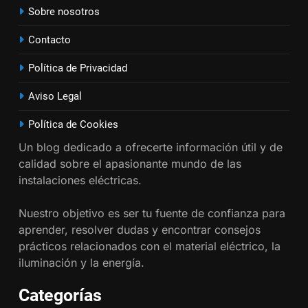
Sobre nosotros
¿Qué es el circuito C2 y para qué
se utiliza según el REBT?
Contacto
INSTALACIONES ELÉCTRICAS
Política de Privacidad
17
Aviso Legal
Cómo diseñar un sistema
eléctrico para pequeños
Política de Cookies
comercios
INSTALACIONES ELÉCTRICAS
Un blog dedicado a ofrecerte información útil y de
calidad sobre el apasionante mundo de las
18
instalaciones eléctricas.
Cómo realizar un proyecto de
Nuestro objetivo es ser tu fuente de confianza para
instalación eléctrica en casa.
aprender, resolver dudas y encontrar consejos
INSTALACIONES ELÉCTRICAS
prácticos relacionados con el material eléctrico, la
iluminación y la energía.
1
Guía práctica para diseñar
Categorías
instalaciones eléctricas en