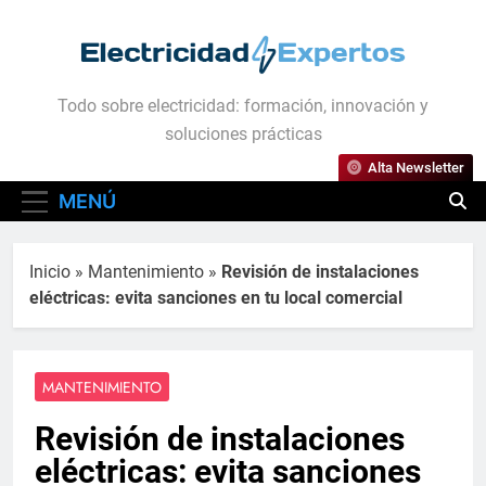
Saltar
al
contenido
Electricidad Expertos
Todo sobre electricidad: formación, innovación y
soluciones prácticas
Alta Newsletter
MENÚ
Inicio
»
Mantenimiento
»
Revisión de instalaciones
eléctricas: evita sanciones en tu local comercial
MANTENIMIENTO
Revisión de instalaciones
eléctricas: evita sanciones