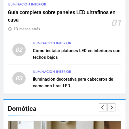
edificios históricos: guía
ILUMINACIÓN INTERIOR
completa
INSTALACIONES ELÉCTRICAS
Guía completa sobre paneles LED ultrafinos en
MANTENIMIENTO
casa
01
10 meses atrás
10
Cómo realizar una instalación
eléctrica empotrada en
ILUMINACIÓN INTERIOR
02
viviendas
Cómo instalar plafones LED en interiores con
INSTALACIONES ELÉCTRICAS
techos bajos
11
ILUMINACIÓN INTERIOR
Qué hacer si una instalación
03
Iluminación decorativa para cabeceros de
eléctrica tiene baja potencia
cama con tiras LED
INSTALACIONES ELÉCTRICAS
12
Domótica
Diferencias entre circuitos de
fuerza y circuitos de alumbrado
INSTALACIONES ELÉCTRICAS