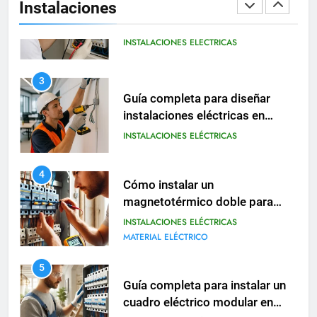
Instalaciones
eléctricas residenciales
INSTALACIONES ELÉCTRICAS
3
Guía completa para diseñar
instalaciones eléctricas en
oficinas modernas
INSTALACIONES ELÉCTRICAS
4
Cómo instalar un
magnetotérmico doble para
circuitos monofásicos
INSTALACIONES ELÉCTRICAS
MATERIAL ELÉCTRICO
5
Guía completa para instalar un
cuadro eléctrico modular en
viviendas
INSTALACIONES ELÉCTRICAS