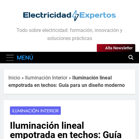
Saltar
al
contenido
Electricidad Expertos
Todo sobre electricidad: formación, innovación y
soluciones prácticas
Alta Newsletter
MENÚ
Inicio
»
Iluminación Interior
»
Iluminación lineal
empotrada en techos: Guía para un diseño moderno
ILUMINACIÓN INTERIOR
Iluminación lineal
empotrada en techos: Guía