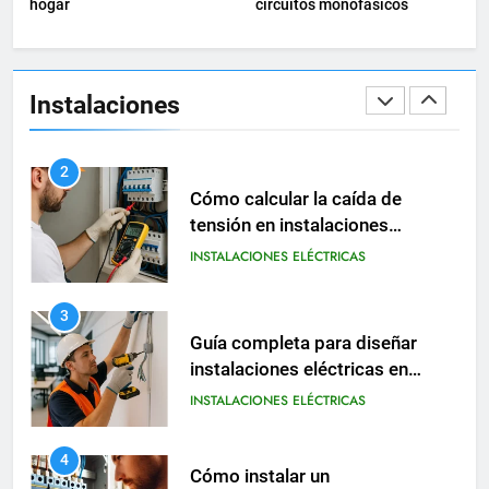
hogar
circuitos monofásicos
2
Cómo calcular la caída de
tensión en instalaciones
Instalaciones
eléctricas residenciales
INSTALACIONES ELÉCTRICAS
3
Guía completa para diseñar
instalaciones eléctricas en
oficinas modernas
INSTALACIONES ELÉCTRICAS
4
Cómo instalar un
magnetotérmico doble para
circuitos monofásicos
INSTALACIONES ELÉCTRICAS
MATERIAL ELÉCTRICO
5