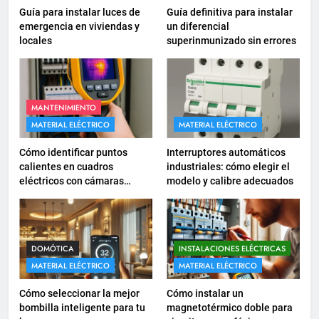
se utiliza según el REBT?
Guía para instalar luces de
Guía definitiva para instalar
INSTALACIONES ELÉCTRICAS
emergencia en viviendas y
un diferencial
locales
superinmunizado sin errores
17
Cómo diseñar un sistema
eléctrico para pequeños
MANTENIMIENTO
comercios
INSTALACIONES ELÉCTRICAS
MATERIAL ELÉCTRICO
MATERIAL ELÉCTRICO
Cómo identificar puntos
Interruptores automáticos
18
calientes en cuadros
industriales: cómo elegir el
Cómo realizar un proyecto de
eléctricos con cámaras
modelo y calibre adecuados
instalación eléctrica en casa.
termográficas
INSTALACIONES ELÉCTRICAS
1
DOMÓTICA
INSTALACIONES ELÉCTRICAS
Guía práctica para diseñar
MATERIAL ELÉCTRICO
MATERIAL ELÉCTRICO
instalaciones eléctricas en
Cómo seleccionar la mejor
Cómo instalar un
oficinas
INSTALACIONES ELÉCTRICAS
bombilla inteligente para tu
magnetotérmico doble para