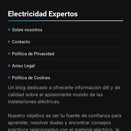
corriente para
electrodomésticos empotrados
INSTALACIONES ELÉCTRICAS
Electricidad
Expertos
16
Sobre nosotros
¿Qué es el circuito C2 y para qué
se utiliza según el REBT?
Contacto
INSTALACIONES ELÉCTRICAS
Política de Privacidad
17
Aviso Legal
Cómo diseñar un sistema
Política de Cookies
eléctrico para pequeños
comercios
INSTALACIONES ELÉCTRICAS
Un blog dedicado a ofrecerte información útil y de
calidad sobre el apasionante mundo de las
instalaciones eléctricas.
18
Cómo realizar un proyecto de
Nuestro objetivo es ser tu fuente de confianza para
instalación eléctrica en casa.
aprender, resolver dudas y encontrar consejos
INSTALACIONES ELÉCTRICAS
prácticos relacionados con el material eléctrico, la