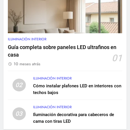
centros comerciales: diseño y
mantenimiento
INSTALACIONES ELÉCTRICAS
9
Renovación eléctrica en
edificios históricos: guía
ILUMINACIÓN INTERIOR
completa
INSTALACIONES ELÉCTRICAS
Guía completa sobre paneles LED ultrafinos en
MANTENIMIENTO
casa
01
10 meses atrás
10
Cómo realizar una instalación
eléctrica empotrada en
ILUMINACIÓN INTERIOR
02
viviendas
Cómo instalar plafones LED en interiores con
INSTALACIONES ELÉCTRICAS
techos bajos
11
ILUMINACIÓN INTERIOR
Qué hacer si una instalación
03
Iluminación decorativa para cabeceros de
eléctrica tiene baja potencia
cama con tiras LED
INSTALACIONES ELÉCTRICAS