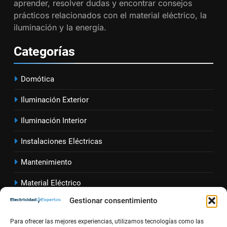
aprender, resolver dudas y encontrar consejos
INSTALACIONES ELÉCTRICAS
prácticos relacionados con el material eléctrico, la
iluminación y la energía.
1
Guía práctica para diseñar
Categorías
instalaciones eléctricas en
oficinas
INSTALACIONES ELÉCTRICAS
Domótica
2
Iluminación Exterior
Cómo calcular la caída de
Iluminación Interior
tensión en instalaciones
eléctricas residenciales
INSTALACIONES ELÉCTRICAS
Instalaciones Eléctricas
Mantenimiento
3
Guía completa para diseñar
Material Eléctrico
instalaciones eléctricas en
Gestionar consentimiento
oficinas modernas
Sector Eléct
rico
INSTALACIONES ELÉCTRICAS
Para ofrecer las mejores experiencias, utilizamos tecnologías como las
Seguridad Eléctrica