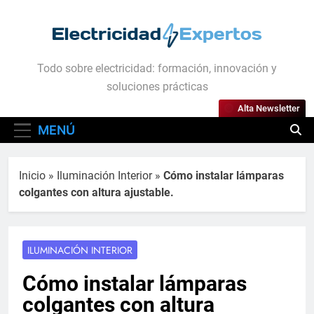
Saltar
al
contenido
Electricidad Expertos
Todo sobre electricidad: formación, innovación y
soluciones prácticas
Alta Newsletter
MENÚ
Inicio
»
Iluminación Interior
»
Cómo instalar lámparas
colgantes con altura ajustable.
ILUMINACIÓN INTERIOR
Cómo instalar lámparas
colgantes con altura