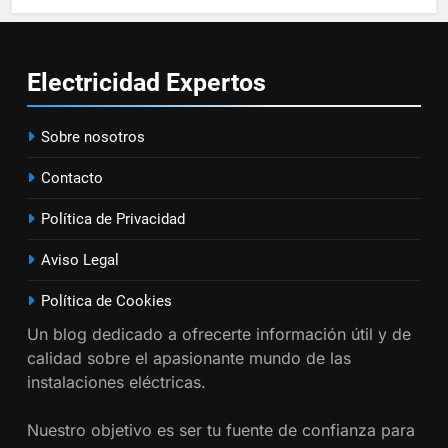
Cómo instalar tomas de
corriente para
electrodomésticos empotrados
INSTALACIONES ELÉCTRICAS
Electricidad
Expertos
16
Sobre nosotros
¿Qué es el circuito C2 y para qué
se utiliza según el REBT?
Contacto
INSTALACIONES ELÉCTRICAS
Política de Privacidad
17
Aviso Legal
Cómo diseñar un sistema
eléctrico para pequeños
Política de Cookies
comercios
INSTALACIONES ELÉCTRICAS
Un blog dedicado a ofrecerte información útil y de
calidad sobre el apasionante mundo de las
18
instalaciones eléctricas.
Cómo realizar un proyecto de
Nuestro objetivo es ser tu fuente de confianza para
instalación eléctrica en casa.