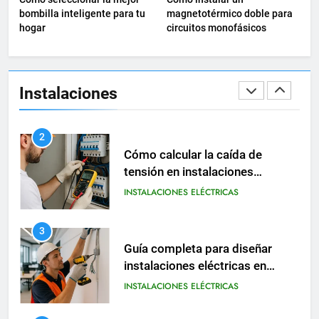
oficinas
INSTALACIONES ELÉCTRICAS
bombilla inteligente para tu
magnetotérmico doble para
hogar
circuitos monofásicos
2
Cómo calcular la caída de
tensión en instalaciones
Instalaciones
eléctricas residenciales
INSTALACIONES ELÉCTRICAS
3
Guía completa para diseñar
instalaciones eléctricas en
oficinas modernas
INSTALACIONES ELÉCTRICAS
4
Cómo instalar un
magnetotérmico doble para
circuitos monofásicos
INSTALACIONES ELÉCTRICAS
MATERIAL ELÉCTRICO