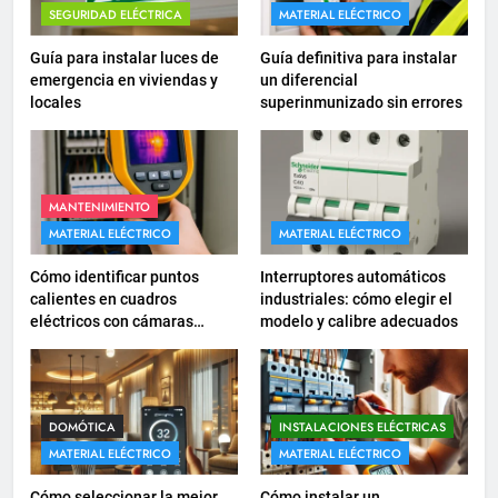
¿Qué es el circuito C2 y para qué
SEGURIDAD ELÉCTRICA
MATERIAL ELÉCTRICO
se utiliza según el REBT?
Guía para instalar luces de
Guía definitiva para instalar
INSTALACIONES ELÉCTRICAS
emergencia en viviendas y
un diferencial
locales
superinmunizado sin errores
17
Cómo diseñar un sistema
eléctrico para pequeños
comercios
MANTENIMIENTO
INSTALACIONES ELÉCTRICAS
MATERIAL ELÉCTRICO
MATERIAL ELÉCTRICO
18
Cómo identificar puntos
Interruptores automáticos
Cómo realizar un proyecto de
calientes en cuadros
industriales: cómo elegir el
eléctricos con cámaras
modelo y calibre adecuados
instalación eléctrica en casa.
termográficas
INSTALACIONES ELÉCTRICAS
1
DOMÓTICA
INSTALACIONES ELÉCTRICAS
Guía práctica para diseñar
MATERIAL ELÉCTRICO
MATERIAL ELÉCTRICO
instalaciones eléctricas en
Cómo seleccionar la mejor
Cómo instalar un