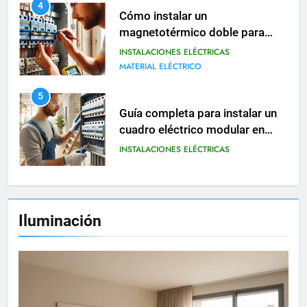
5
Guía completa para instalar un
cuadro eléctrico modular en
viviendas
INSTALACIONES ELÉCTRICAS
6
Cómo realizar una instalación
eléctrica provisional en obras o
reformas
INSTALACIONES ELÉCTRICAS
7
Tipos de contactores eléctricos
Iluminación
y cómo se utilizan en viviendas
INSTALACIONES ELÉCTRICAS
8
Sistemas eléctricos para