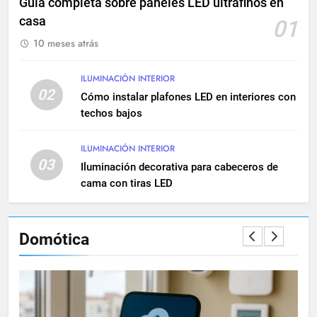
Guía completa sobre paneles LED ultrafinos en
MANTENIMIENTO
casa
01
10 meses atrás
10
Cómo realizar una instalación
eléctrica empotrada en
ILUMINACIÓN INTERIOR
02
viviendas
Cómo instalar plafones LED en interiores con
INSTALACIONES ELÉCTRICAS
techos bajos
11
ILUMINACIÓN INTERIOR
Qué hacer si una instalación
03
Iluminación decorativa para cabeceros de
eléctrica tiene baja potencia
cama con tiras LED
INSTALACIONES ELÉCTRICAS
12
Domótica
Diferencias entre circuitos de
fuerza y circuitos de alumbrado
INSTALACIONES ELÉCTRICAS