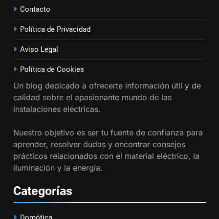
se utiliza según el REBT?
Contacto
INSTALACIONES ELÉCTRICAS
Política de Privacidad
17
Aviso Legal
Cómo diseñar un sistema
eléctrico para pequeños
Política de Cookies
comercios
INSTALACIONES ELÉCTRICAS
Un blog dedicado a ofrecerte información útil y de
calidad sobre el apasionante mundo de las
18
instalaciones eléctricas.
Cómo realizar un proyecto de
Nuestro objetivo es ser tu fuente de confianza para
instalación eléctrica en casa.
aprender, resolver dudas y encontrar consejos
INSTALACIONES ELÉCTRICAS
prácticos relacionados con el material eléctrico, la
iluminación y la energía.
1
Guía práctica para diseñar
Categorías
instalaciones eléctricas en
oficinas
INSTALACIONES ELÉCTRICAS
Domótica