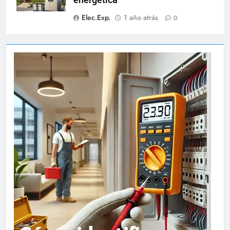
energética
Elec.Exp.
1 año atrás
0