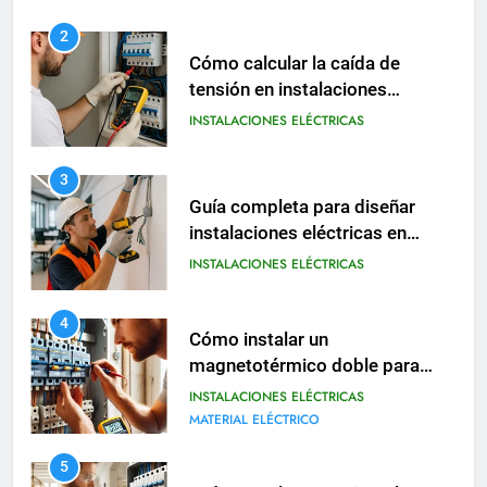
3
Guía completa para diseñar
instalaciones eléctricas en
oficinas modernas
INSTALACIONES ELÉCTRICAS
4
Cómo instalar un
magnetotérmico doble para
circuitos monofásicos
INSTALACIONES ELÉCTRICAS
MATERIAL ELÉCTRICO
5
Guía completa para instalar un
cuadro eléctrico modular en
viviendas
INSTALACIONES ELÉCTRICAS
6