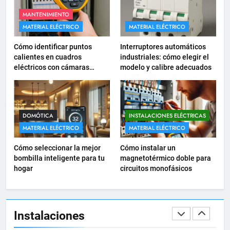
eléctrico para pequeños
comercios
MANTENIMIENTO
INSTALACIONES ELÉCTRICAS
MATERIAL ELÉCTRICO
MATERIAL ELÉCTRICO
18
Cómo identificar puntos
Interruptores automáticos
Cómo realizar un proyecto de
calientes en cuadros
industriales: cómo elegir el
eléctricos con cámaras
modelo y calibre adecuados
instalación eléctrica en casa.
termográficas
INSTALACIONES ELÉCTRICAS
1
DOMÓTICA
INSTALACIONES ELÉCTRICAS
Guía práctica para diseñar
MATERIAL ELÉCTRICO
MATERIAL ELÉCTRICO
instalaciones eléctricas en
Cómo seleccionar la mejor
Cómo instalar un
oficinas
INSTALACIONES ELÉCTRICAS
bombilla inteligente para tu
magnetotérmico doble para
hogar
circuitos monofásicos
2
Cómo calcular la caída de
tensión en instalaciones
Instalaciones
eléctricas residenciales
INSTALACIONES ELÉCTRICAS