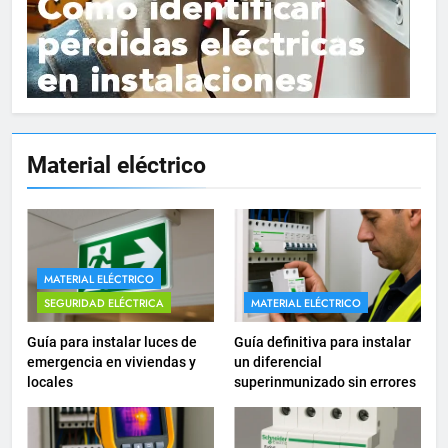
15
Material eléctrico
Cómo instalar tomas de
corriente para
electrodomésticos empotrados
INSTALACIONES ELÉCTRICAS
16
MATERIAL ELÉCTRICO
¿Qué es el circuito C2 y para qué
SEGURIDAD ELÉCTRICA
MATERIAL ELÉCTRICO
se utiliza según el REBT?
Guía para instalar luces de
Guía definitiva para instalar
INSTALACIONES ELÉCTRICAS
emergencia en viviendas y
un diferencial
locales
superinmunizado sin errores
17
Cómo diseñar un sistema