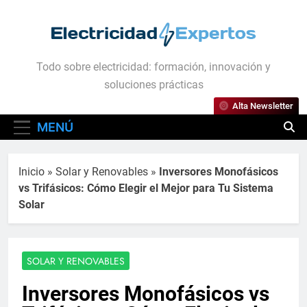
Saltar
al
contenido
Electricidad Expertos
Todo sobre electricidad: formación, innovación y
soluciones prácticas
Alta Newsletter
MENÚ
Inicio
»
Solar y Renovables
»
Inversores Monofásicos
vs Trifásicos: Cómo Elegir el Mejor para Tu Sistema
Solar
SOLAR Y RENOVABLES
Inversores Monofásicos vs