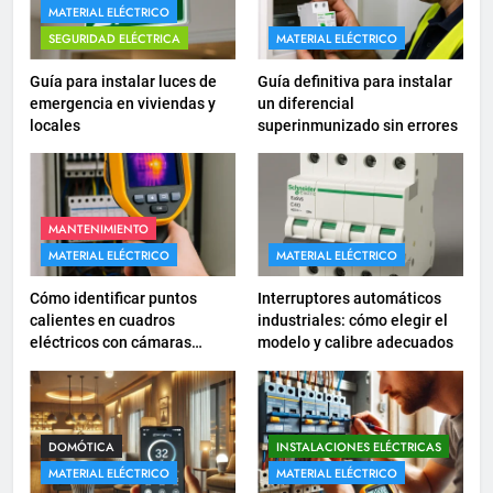
16
MATERIAL ELÉCTRICO
¿Qué es el circuito C2 y para qué
SEGURIDAD ELÉCTRICA
MATERIAL ELÉCTRICO
se utiliza según el REBT?
Guía para instalar luces de
Guía definitiva para instalar
INSTALACIONES ELÉCTRICAS
emergencia en viviendas y
un diferencial
locales
superinmunizado sin errores
17
Cómo diseñar un sistema
eléctrico para pequeños
comercios
MANTENIMIENTO
INSTALACIONES ELÉCTRICAS
MATERIAL ELÉCTRICO
MATERIAL ELÉCTRICO
18
Cómo identificar puntos
Interruptores automáticos
Cómo realizar un proyecto de
calientes en cuadros
industriales: cómo elegir el
eléctricos con cámaras
modelo y calibre adecuados
instalación eléctrica en casa.
termográficas
INSTALACIONES ELÉCTRICAS
1
DOMÓTICA
INSTALACIONES ELÉCTRICAS
Guía práctica para diseñar
MATERIAL ELÉCTRICO
MATERIAL ELÉCTRICO
instalaciones eléctricas en