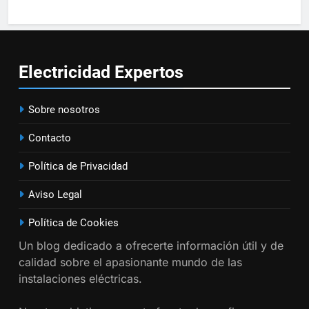
15
Cómo instalar tomas de
corriente para
electrodomésticos empotrados
INSTALACIONES ELÉCTRICAS
Electricidad
Expertos
16
Sobre nosotros
¿Qué es el circuito C2 y para qué
se utiliza según el REBT?
Contacto
INSTALACIONES ELÉCTRICAS
Política de Privacidad
17
Aviso Legal
Cómo diseñar un sistema
eléctrico para pequeños
Política de Cookies
comercios
INSTALACIONES ELÉCTRICAS
Un blog dedicado a ofrecerte información útil y de
calidad sobre el apasionante mundo de las
18
instalaciones eléctricas.
Cómo realizar un proyecto de