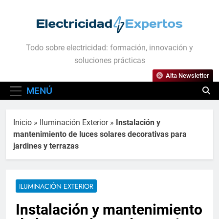
Saltar
al
contenido
Electricidad Expertos
Todo sobre electricidad: formación, innovación y
soluciones prácticas
Alta Newsletter
MENÚ
Inicio
»
Iluminación Exterior
»
Instalación y
mantenimiento de luces solares decorativas para
jardines y terrazas
ILUMINACIÓN EXTERIOR
Instalación y mantenimiento