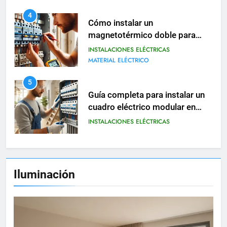
5
Guía completa para instalar un
cuadro eléctrico modular en
viviendas
INSTALACIONES ELÉCTRICAS
6
Cómo realizar una instalación
eléctrica provisional en obras o
reformas
INSTALACIONES ELÉCTRICAS
7
Tipos de contactores eléctricos
Iluminación
y cómo se utilizan en viviendas
INSTALACIONES ELÉCTRICAS
8