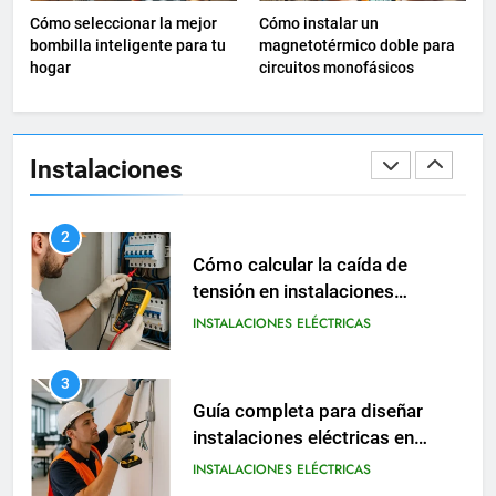
Cómo seleccionar la mejor
Cómo instalar un
oficinas
INSTALACIONES ELÉCTRICAS
bombilla inteligente para tu
magnetotérmico doble para
hogar
circuitos monofásicos
2
Cómo calcular la caída de
tensión en instalaciones
Instalaciones
eléctricas residenciales
INSTALACIONES ELÉCTRICAS
3
Guía completa para diseñar
instalaciones eléctricas en
oficinas modernas
INSTALACIONES ELÉCTRICAS
4
Cómo instalar un
magnetotérmico doble para
circuitos monofásicos
INSTALACIONES ELÉCTRICAS
MATERIAL ELÉCTRICO