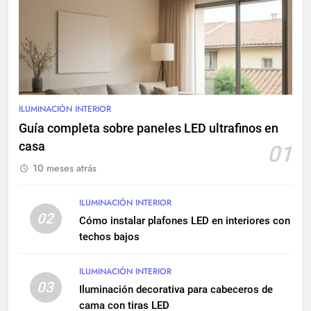
Sistemas eléctricos para
centros comerciales: diseño y
mantenimiento
INSTALACIONES ELÉCTRICAS
9
Renovación eléctrica en
edificios históricos: guía
ILUMINACIÓN INTERIOR
completa
INSTALACIONES ELÉCTRICAS
Guía completa sobre paneles LED ultrafinos en
MANTENIMIENTO
casa
01
10 meses atrás
10
Cómo realizar una instalación
eléctrica empotrada en
ILUMINACIÓN INTERIOR
02
viviendas
Cómo instalar plafones LED en interiores con
INSTALACIONES ELÉCTRICAS
techos bajos
11
ILUMINACIÓN INTERIOR
Qué hacer si una instalación
03
Iluminación decorativa para cabeceros de
eléctrica tiene baja potencia
cama con tiras LED