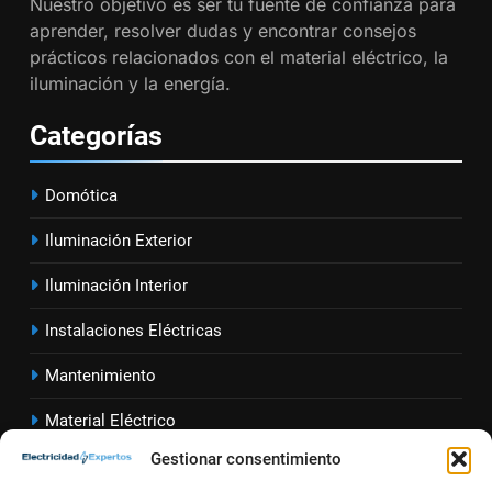
Nuestro objetivo es ser tu fuente de confianza para
instalación eléctrica en casa.
aprender, resolver dudas y encontrar consejos
INSTALACIONES ELÉCTRICAS
prácticos relacionados con el material eléctrico, la
iluminación y la energía.
1
Guía práctica para diseñar
Categorías
instalaciones eléctricas en
oficinas
INSTALACIONES ELÉCTRICAS
Domótica
2
Iluminación Exterior
Cómo calcular la caída de
Iluminación Interior
tensión en instalaciones
eléctricas residenciales
INSTALACIONES ELÉCTRICAS
Instalaciones Eléctricas
Mantenimiento
3
Guía completa para diseñar
Material Eléctrico
instalaciones eléctricas en
Gestionar consentimiento
oficinas modernas
Sector Eléct
rico
INSTALACIONES ELÉCTRICAS