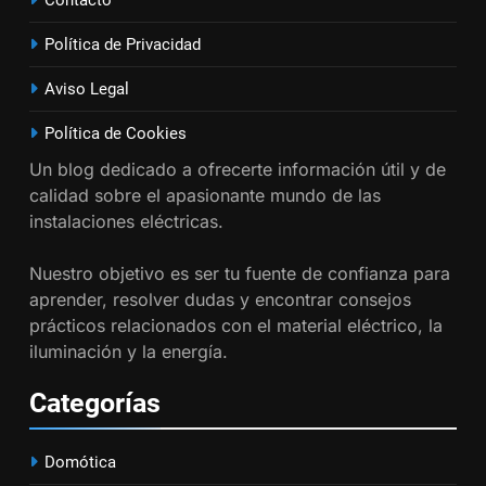
Contacto
INSTALACIONES ELÉCTRICAS
Política de Privacidad
17
Aviso Legal
Cómo diseñar un sistema
eléctrico para pequeños
Política de Cookies
comercios
INSTALACIONES ELÉCTRICAS
Un blog dedicado a ofrecerte información útil y de
calidad sobre el apasionante mundo de las
18
instalaciones eléctricas.
Cómo realizar un proyecto de
Nuestro objetivo es ser tu fuente de confianza para
instalación eléctrica en casa.
aprender, resolver dudas y encontrar consejos
INSTALACIONES ELÉCTRICAS
prácticos relacionados con el material eléctrico, la
iluminación y la energía.
1
Guía práctica para diseñar
Categorías
instalaciones eléctricas en
oficinas
INSTALACIONES ELÉCTRICAS
Domótica