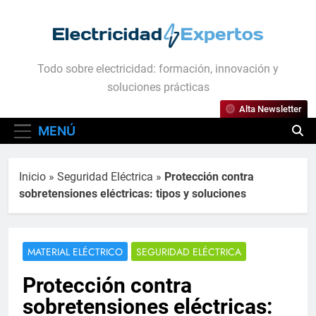
Saltar
al
contenido
Electricidad Expertos
Todo sobre electricidad: formación, innovación y
soluciones prácticas
Alta Newsletter
MENÚ
Inicio
»
Seguridad Eléctrica
»
Protección contra
sobretensiones eléctricas: tipos y soluciones
MATERIAL ELÉCTRICO
SEGURIDAD ELÉCTRICA
Protección contra
sobretensiones eléctricas: