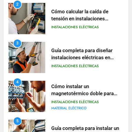
3
Guía completa para diseñar
instalaciones eléctricas en
oficinas modernas
INSTALACIONES ELÉCTRICAS
4
Cómo instalar un
magnetotérmico doble para
circuitos monofásicos
INSTALACIONES ELÉCTRICAS
MATERIAL ELÉCTRICO
5
Guía completa para instalar un
cuadro eléctrico modular en
viviendas
INSTALACIONES ELÉCTRICAS
6
Cómo realizar una instalación