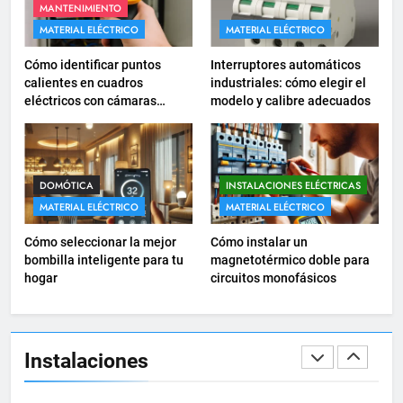
comercios
MANTENIMIENTO
INSTALACIONES ELÉCTRICAS
MATERIAL ELÉCTRICO
MATERIAL ELÉCTRICO
18
Cómo identificar puntos
Interruptores automáticos
Cómo realizar un proyecto de
calientes en cuadros
industriales: cómo elegir el
eléctricos con cámaras
modelo y calibre adecuados
instalación eléctrica en casa.
termográficas
INSTALACIONES ELÉCTRICAS
1
DOMÓTICA
INSTALACIONES ELÉCTRICAS
Guía práctica para diseñar
MATERIAL ELÉCTRICO
MATERIAL ELÉCTRICO
instalaciones eléctricas en
Cómo seleccionar la mejor
Cómo instalar un
oficinas
INSTALACIONES ELÉCTRICAS
bombilla inteligente para tu
magnetotérmico doble para
hogar
circuitos monofásicos
2
Cómo calcular la caída de
tensión en instalaciones
Instalaciones
eléctricas residenciales
INSTALACIONES ELÉCTRICAS