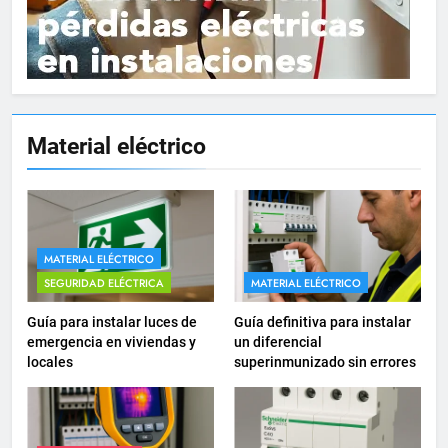
15
Material eléctrico
Cómo instalar tomas de
corriente para
electrodomésticos empotrados
INSTALACIONES ELÉCTRICAS
16
MATERIAL ELÉCTRICO
¿Qué es el circuito C2 y para qué
SEGURIDAD ELÉCTRICA
MATERIAL ELÉCTRICO
se utiliza según el REBT?
Guía para instalar luces de
Guía definitiva para instalar
INSTALACIONES ELÉCTRICAS
emergencia en viviendas y
un diferencial
locales
superinmunizado sin errores
17
Cómo diseñar un sistema
eléctrico para pequeños