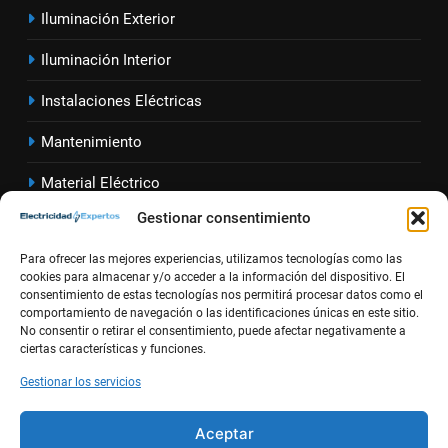
2
Iluminación Exterior
Cómo calcular la caída de
Iluminación Interior
tensión en instalaciones
eléctricas residenciales
INSTALACIONES ELÉCTRICAS
Instalaciones Eléctricas
Mantenimiento
3
Guía completa para diseñar
Material Eléctrico
instalaciones eléctricas en
Gestionar consentimiento
oficinas modernas
Sector Eléct
rico
INSTALACIONES ELÉCTRICAS
Para ofrecer las mejores experiencias, utilizamos tecnologías como las
Seguridad Eléctrica
cookies para almacenar y/o acceder a la información del dispositivo. El
4
Cómo instalar un
consentimiento de estas tecnologías nos permitirá procesar datos como el
Solar y Renovables
comportamiento de navegación o las identificaciones únicas en este sitio.
magnetotérmico doble para
No consentir o retirar el consentimiento, puede afectar negativamente a
circuitos monofásicos
Alta
Newsletter
INSTALACIONES ELÉCTRICAS
ciertas características y funciones.
MATERIAL ELÉCTRICO
Gestionar los servicios
5
Aceptar
Guía completa para instalar un