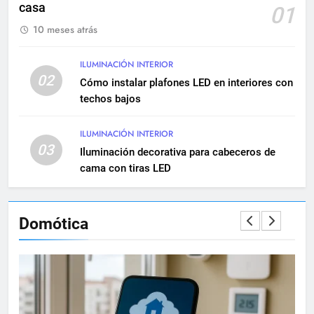
casa
01
10 meses atrás
10
Cómo realizar una instalación
eléctrica empotrada en
ILUMINACIÓN INTERIOR
02
viviendas
Cómo instalar plafones LED en interiores con
INSTALACIONES ELÉCTRICAS
techos bajos
11
ILUMINACIÓN INTERIOR
Qué hacer si una instalación
03
Iluminación decorativa para cabeceros de
eléctrica tiene baja potencia
cama con tiras LED
INSTALACIONES ELÉCTRICAS
12
Domótica
Diferencias entre circuitos de
fuerza y circuitos de alumbrado
INSTALACIONES ELÉCTRICAS
13