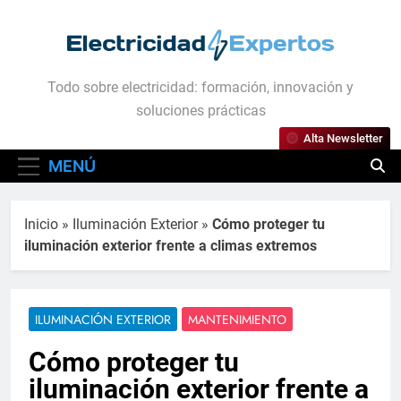
Saltar
al
contenido
Electricidad Expertos
Todo sobre electricidad: formación, innovación y
soluciones prácticas
Alta Newsletter
MENÚ
Inicio
»
Iluminación Exterior
»
Cómo proteger tu
iluminación exterior frente a climas extremos
ILUMINACIÓN EXTERIOR
MANTENIMIENTO
Cómo proteger tu
iluminación exterior frente a