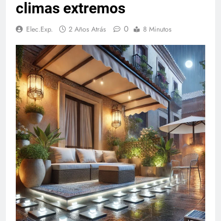
climas extremos
0
Elec.Exp.
2 Años Atrás
8 Minutos