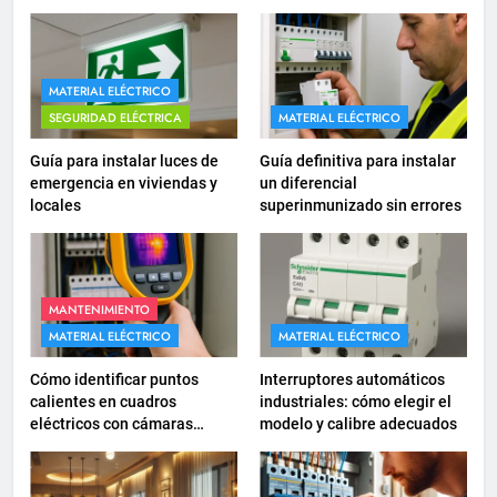
electrodomésticos empotrados
INSTALACIONES ELÉCTRICAS
16
MATERIAL ELÉCTRICO
¿Qué es el circuito C2 y para qué
SEGURIDAD ELÉCTRICA
MATERIAL ELÉCTRICO
se utiliza según el REBT?
Guía para instalar luces de
Guía definitiva para instalar
INSTALACIONES ELÉCTRICAS
emergencia en viviendas y
un diferencial
locales
superinmunizado sin errores
17
Cómo diseñar un sistema
eléctrico para pequeños
comercios
MANTENIMIENTO
INSTALACIONES ELÉCTRICAS
MATERIAL ELÉCTRICO
MATERIAL ELÉCTRICO
18
Cómo identificar puntos
Interruptores automáticos
Cómo realizar un proyecto de
calientes en cuadros
industriales: cómo elegir el
eléctricos con cámaras
modelo y calibre adecuados
instalación eléctrica en casa.
termográficas
INSTALACIONES ELÉCTRICAS