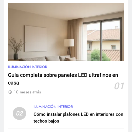
8
Sistemas eléctricos para
centros comerciales: diseño y
mantenimiento
INSTALACIONES ELÉCTRICAS
9
Renovación eléctrica en
edificios históricos: guía
ILUMINACIÓN INTERIOR
completa
INSTALACIONES ELÉCTRICAS
Guía completa sobre paneles LED ultrafinos en
MANTENIMIENTO
casa
01
10 meses atrás
10
Cómo realizar una instalación
eléctrica empotrada en
ILUMINACIÓN INTERIOR
02
viviendas
Cómo instalar plafones LED en interiores con
INSTALACIONES ELÉCTRICAS
techos bajos
11