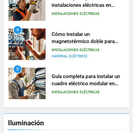
magnetotérmico doble para
circuitos monofásicos
INSTALACIONES ELÉCTRICAS
MATERIAL ELÉCTRICO
5
Guía completa para instalar un
cuadro eléctrico modular en
viviendas
INSTALACIONES ELÉCTRICAS
6
Cómo realizar una instalación
eléctrica provisional en obras o
reformas
INSTALACIONES ELÉCTRICAS
7
Tipos de contactores eléctricos
Iluminación
y cómo se utilizan en viviendas
INSTALACIONES ELÉCTRICAS