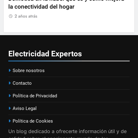
guía práctica
inteligente para tu hogar
int
INSTALACIONES ELÉCTRICAS
2 años atrás
2
15
Cómo instalar tomas de
corriente para
electrodomésticos empotrados
INSTALACIONES ELÉCTRICAS
Electricidad
Expertos
16
Sobre nosotros
¿Qué es el circuito C2 y para qué
se utiliza según el REBT?
Contacto
INSTALACIONES ELÉCTRICAS
Política de Privacidad
17
Aviso Legal
Cómo diseñar un sistema
eléctrico para pequeños
Política de Cookies
comercios
INSTALACIONES ELÉCTRICAS
Un blog dedicado a ofrecerte información útil y de