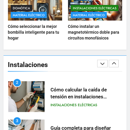
1
DOMÓTICA
INSTALACIONES ELÉCTRICAS
Guía práctica para diseñar
MATERIAL ELÉCTRICO
MATERIAL ELÉCTRICO
instalaciones eléctricas en
Cómo seleccionar la mejor
Cómo instalar un
oficinas
INSTALACIONES ELÉCTRICAS
bombilla inteligente para tu
magnetotérmico doble para
hogar
circuitos monofásicos
2
Cómo calcular la caída de
tensión en instalaciones
Instalaciones
eléctricas residenciales
INSTALACIONES ELÉCTRICAS
3
Guía completa para diseñar
instalaciones eléctricas en
oficinas modernas
INSTALACIONES ELÉCTRICAS
4
Cómo instalar un