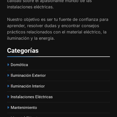
calidad sobre el apasionante mundo de las
18
instalaciones eléctricas.
Cómo realizar un proyecto de
Nuestro objetivo es ser tu fuente de confianza para
instalación eléctrica en casa.
aprender, resolver dudas y encontrar consejos
INSTALACIONES ELÉCTRICAS
prácticos relacionados con el material eléctrico, la
iluminación y la energía.
1
Guía práctica para diseñar
Categorías
instalaciones eléctricas en
oficinas
INSTALACIONES ELÉCTRICAS
Domótica
2
Iluminación Exterior
Cómo calcular la caída de
Iluminación Interior
tensión en instalaciones
eléctricas residenciales
INSTALACIONES ELÉCTRICAS
Instalaciones Eléctricas
Mantenimiento
3
Guía completa para diseñar