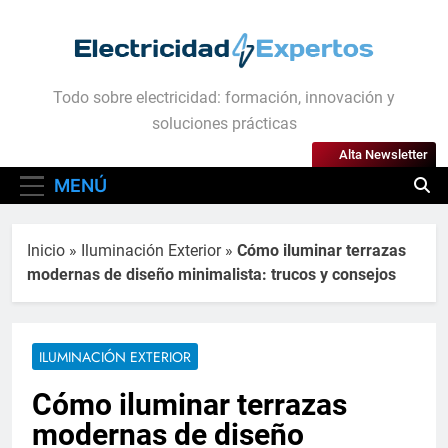
Saltar
al
contenido
Electricidad Expertos
Todo sobre electricidad: formación, innovación y
soluciones prácticas
Alta Newsletter
MENÚ
Inicio
»
Iluminación Exterior
»
Cómo iluminar terrazas
modernas de diseño minimalista: trucos y consejos
ILUMINACIÓN EXTERIOR
Cómo iluminar terrazas
modernas de diseño