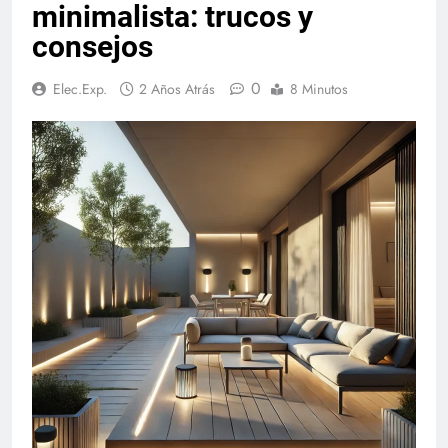
minimalista: trucos y
consejos
0
Elec.Exp.
2 Años Atrás
8 Minutos