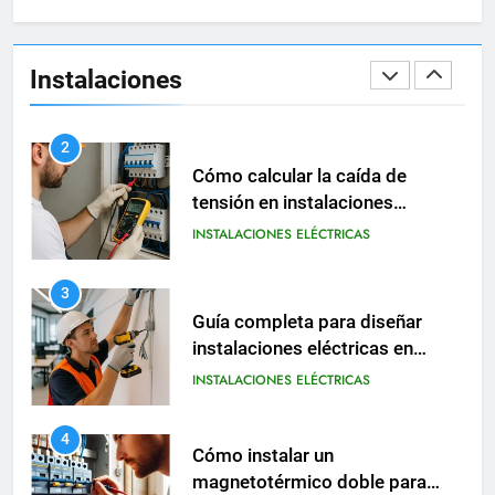
2
Cómo calcular la caída de
tensión en instalaciones
Instalaciones
eléctricas residenciales
INSTALACIONES ELÉCTRICAS
3
Guía completa para diseñar
instalaciones eléctricas en
oficinas modernas
INSTALACIONES ELÉCTRICAS
4
Cómo instalar un
magnetotérmico doble para
circuitos monofásicos
INSTALACIONES ELÉCTRICAS
MATERIAL ELÉCTRICO
5
Guía completa para instalar un