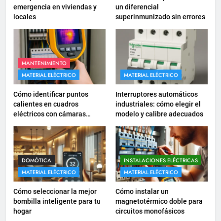
INSTALACIONES ELÉCTRICAS
emergencia en viviendas y
un diferencial
locales
superinmunizado sin errores
17
Cómo diseñar un sistema
eléctrico para pequeños
comercios
MANTENIMIENTO
INSTALACIONES ELÉCTRICAS
MATERIAL ELÉCTRICO
MATERIAL ELÉCTRICO
18
Cómo identificar puntos
Interruptores automáticos
calientes en cuadros
industriales: cómo elegir el
Cómo realizar un proyecto de
eléctricos con cámaras
modelo y calibre adecuados
instalación eléctrica en casa.
termográficas
INSTALACIONES ELÉCTRICAS
1
DOMÓTICA
INSTALACIONES ELÉCTRICAS
Guía práctica para diseñar
MATERIAL ELÉCTRICO
MATERIAL ELÉCTRICO
instalaciones eléctricas en
Cómo seleccionar la mejor
Cómo instalar un
oficinas
INSTALACIONES ELÉCTRICAS
bombilla inteligente para tu
magnetotérmico doble para
hogar
circuitos monofásicos