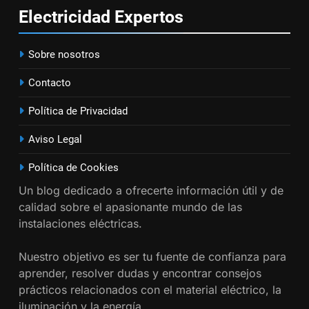
electrodomésticos empotrados
INSTALACIONES ELÉCTRICAS
Electricidad
Expertos
16
Sobre nosotros
¿Qué es el circuito C2 y para qué
se utiliza según el REBT?
Contacto
INSTALACIONES ELÉCTRICAS
Política de Privacidad
17
Aviso Legal
Cómo diseñar un sistema
eléctrico para pequeños
Política de Cookies
comercios
INSTALACIONES ELÉCTRICAS
Un blog dedicado a ofrecerte información útil y de
calidad sobre el apasionante mundo de las
instalaciones eléctricas.
18
Cómo realizar un proyecto de
Nuestro objetivo es ser tu fuente de confianza para
instalación eléctrica en casa.
aprender, resolver dudas y encontrar consejos
INSTALACIONES ELÉCTRICAS
prácticos relacionados con el material eléctrico, la
iluminación y la energía.