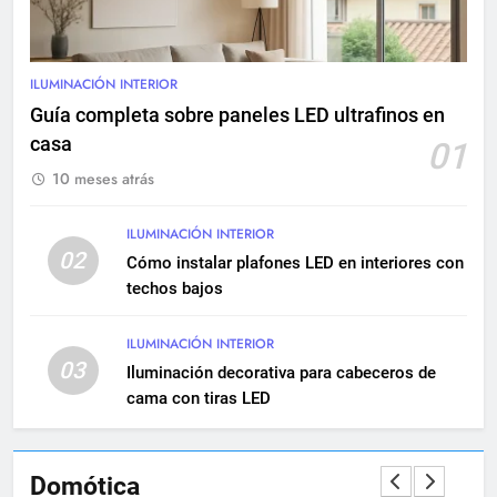
9
Renovación eléctrica en
edificios históricos: guía
ILUMINACIÓN INTERIOR
completa
INSTALACIONES ELÉCTRICAS
Guía completa sobre paneles LED ultrafinos en
MANTENIMIENTO
casa
01
10 meses atrás
10
Cómo realizar una instalación
ILUMINACIÓN INTERIOR
eléctrica empotrada en
02
viviendas
Cómo instalar plafones LED en interiores con
INSTALACIONES ELÉCTRICAS
techos bajos
11
ILUMINACIÓN INTERIOR
Qué hacer si una instalación
03
Iluminación decorativa para cabeceros de
eléctrica tiene baja potencia
cama con tiras LED
INSTALACIONES ELÉCTRICAS
12
Domótica