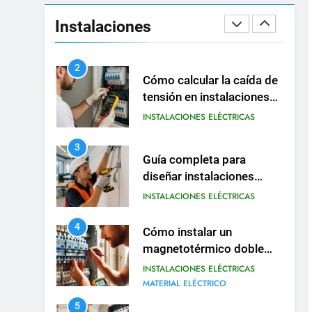
Guía práctica para diseñar
instalaciones eléctricas en
Instalaciones
oficinas
INSTALACIONES ELÉCTRICAS
2
Cómo calcular la caída de
tensión en instalaciones
eléctricas residenciales
INSTALACIONES ELÉCTRICAS
3
Guía completa para
diseñar instalaciones
eléctricas en oficinas
INSTALACIONES ELÉCTRICAS
modernas
4
Cómo instalar un
magnetotérmico doble
para circuitos
INSTALACIONES ELÉCTRICAS
monofásicos
MATERIAL ELÉCTRICO
5