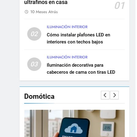
ultrafinos en casa
Renovación eléctrica en
01
edificios históricos: guía
10 Meses Atrás
completa
INSTALACIONES ELÉCTRICAS
MANTENIMIENTO
ILUMINACIÓN INTERIOR
02
10
Cómo instalar plafones LED en
Cómo realizar una
interiores con techos bajos
instalación eléctrica
empotrada en viviendas
INSTALACIONES ELÉCTRICAS
ILUMINACIÓN INTERIOR
03
Iluminación decorativa para
11
cabeceros de cama con tiras LED
Qué hacer si una
instalación eléctrica tiene
baja potencia
INSTALACIONES ELÉCTRICAS
Domótica
12
Diferencias entre circuitos
de fuerza y circuitos de
alumbrado
INSTALACIONES ELÉCTRICAS