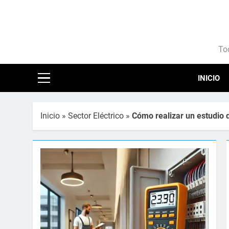
Saltar
al
contenido
Ele
Tod
INICIO
Inicio
»
Sector Eléctrico
»
Cómo realizar un estudio d