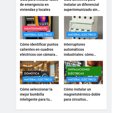
corriente para
de emergencia en
instalar un diferencial
viviendas y locales
superinmunizado sin
electrodomésticos
INSTALACIONES ELÉCTRICAS
errores
empotrados
16
¿Qué es el circuito C2 y
MANTENIMIENTO
para qué se utiliza según
MATERIAL ELÉCTRICO
MATERIAL ELÉCTRICO
el REBT?
INSTALACIONES ELÉCTRICAS
Cómo identificar puntos
Interruptores
calientes en cuadros
automáticos
17
eléctricos con cámaras
industriales: cómo
Cómo diseñar un sistema
termográficas
elegir el modelo y
eléctrico para pequeños
calibre adecuados
comercios
INSTALACIONES ELÉCTRICAS
INSTALACIONES
DOMÓTICA
ELÉCTRICAS
MATERIAL ELÉCTRICO
MATERIAL ELÉCTRICO
18
Cómo realizar un proyecto
Cómo seleccionar la
Cómo instalar un
de instalación eléctrica en
mejor bombilla
magnetotérmico doble
casa.
INSTALACIONES ELÉCTRICAS
inteligente para tu
para circuitos
hogar
monofásicos
1