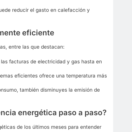
ede reducir el gasto en calefacción y
L ELÉCTRICO
DOMÓTICA
mente eficiente
tectores de humo y
Cómo instalar cámaras con
eguridad en casa
reconocimiento facial en siste
jas, entre las que destacan:
domóticos
las facturas de electricidad y gas hasta en
2 Años Atrás
temas eficientes ofrece una temperatura más
consumo, también disminuyes la emisión de
encia energética paso a paso?
géticas de los últimos meses para entender