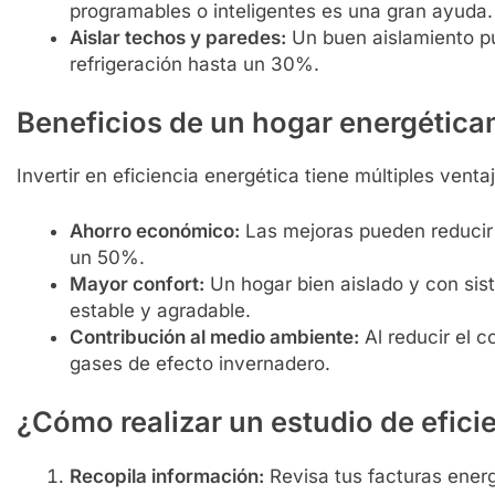
programables o inteligentes es una gran ayuda.
Aislar techos y paredes:
Un buen aislamiento pu
refrigeración hasta un 30%.
MÓTICA
MATERIAL ELÉCTRICO
DOMÓTICA
MATERIA
Beneficios de un hogar energética
 seleccionar la mejor bombilla
Instalación de de
ligente para tu hogar
CO inteligentes: s
Invertir en eficiencia energética tiene múltiples venta
ños Atrás
2 Años Atrás
Ahorro económico:
Las mejoras pueden reducir 
un 50%.
Mayor confort:
Un hogar bien aislado y con sis
estable y agradable.
Contribución al medio ambiente:
Al reducir el 
gases de efecto invernadero.
¿Cómo realizar un estudio de efici
Recopila información:
Revisa tus facturas ener