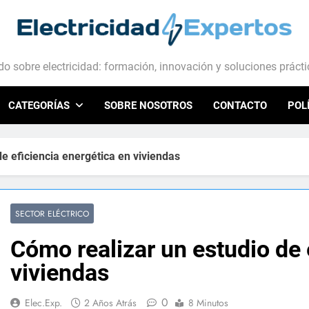
ctricidad Expertos
o sobre electricidad: formación, innovación y soluciones práct
CATEGORÍAS
SOBRE NOSOTROS
CONTACTO
POL
e eficiencia energética en viviendas
SECTOR ELÉCTRICO
Cómo realizar un estudio de 
viviendas
0
Elec.Exp.
2 Años Atrás
8 Minutos